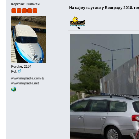
Kapitalac Dunavski
На сајму наутике у Београду 2018. 
Poruke: 2184
Pol:
www.mojaladja.com &
www.mojaladja.net