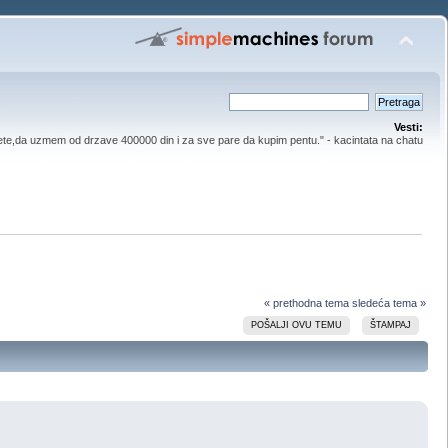
Vesti:
ete,da uzmem od drzave 400000 din i za sve pare da kupim pentu." - kacintata na chatu
« prethodna tema
sledeća tema »
POŠALJI OVU TEMU
ŠTAMPAJ