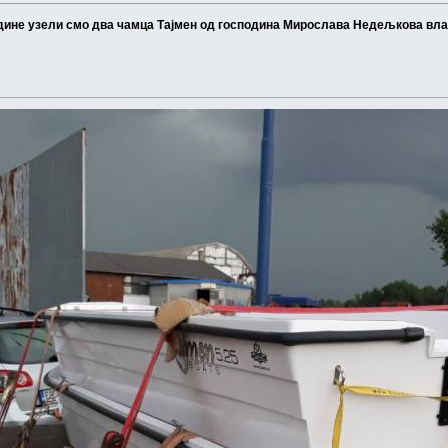
године узели смо два чамца Тајмен од господина Мирослава Недељкова вл