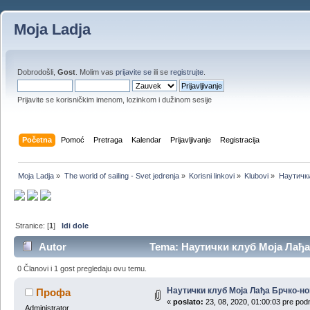
Moja Ladja
Dobrodošli,
Gost
. Molim vas
prijavite se
ili se
registrujte
.
Prijavite se korisničkim imenom, lozinkom i dužinom sesije
Početna
Pomoć
Pretraga
Kalendar
Prijavljivanje
Registracija
Moja Ladja
»
The world of sailing - Svet jedrenja
»
Korisni linkovi
»
Klubovi
»
Наутички
Stranice: [
1
]
Idi dole
Autor
Tema: Наутички клуб Моја Лађа 
0 Članovi i 1 gost pregledaju ovu temu.
Наутички клуб Моја Лађа Брчко-но
Профа
«
poslato:
23, 08, 2020, 01:00:03 pre pod
Administrator