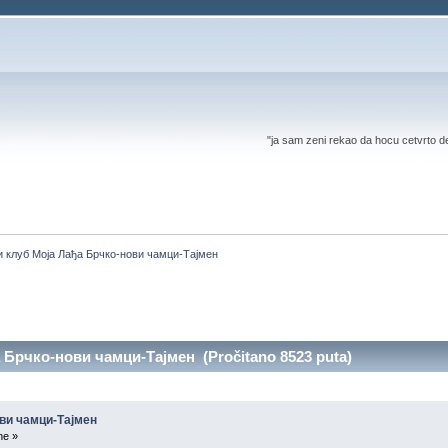
"ja sam zeni rekao da hocu cetvrto d
 клуб Моја Лађа Брчко-нови чамци-Тајмен
Брчко-нови чамци-Тајмен (Pročitano 8523 puta)
ви чамци-Тајмен
ne »