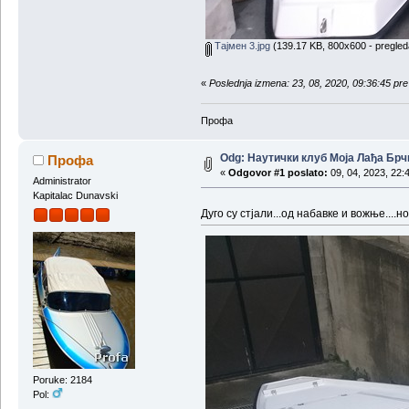
Тајмен 3.jpg
(139.17 KB, 800x600 - pregled
«
Poslednja izmena: 23, 08, 2020, 09:36:45 p
Профа
Odg: Наутички клуб Моја Лађа Брч
Профа
«
Odgovor #1 poslato:
09, 04, 2023, 22:
Administrator
Kapitalac Dunavski
Дуго су стјали...од набавке и вожње....н
Poruke: 2184
Pol: