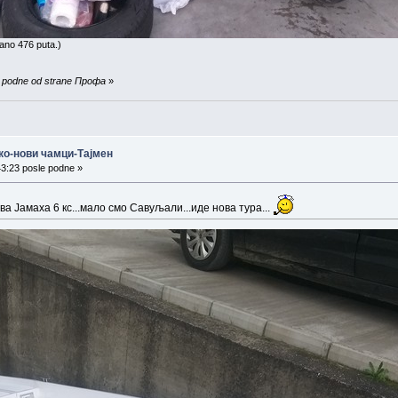
ano 476 puta.)
re podne od strane Профа
»
ко-нови чамци-Тајмен
43:23 posle podne »
ова Јамаха 6 кс...мало смо Савуљали...иде нова тура...