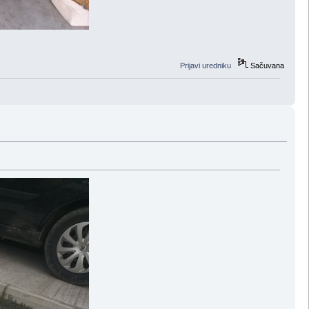
Prijavi uredniku
Sačuvana