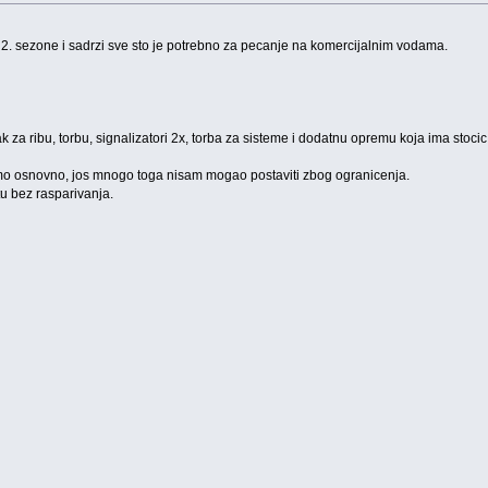
2. sezone i sadrzi sve sto je potrebno za pecanje na komercijalnim vodama.
 za ribu, torbu, signalizatori 2x, torba za sisteme i dodatnu opremu koja ima stocic, 
o osnovno, jos mnogo toga nisam mogao postaviti zbog ogranicenja.
 bez rasparivanja.