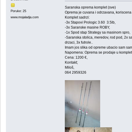
Saranska oprema komplet (sve)
Poruke: 25
Oprema je cuvana i odrzavana, koriscena 
Komplet sadrzi:
www.mojaladja.com
-3x Stapovi Prologic 3.60 3.5lb,
-3x Saranske masine ROBY,
-1x Spod stap Strategy sa masinom spro,
-Saranska stolica, meredov, rod pod, 2x sak
drzaci, 3x futrole..
Imam jos slika od opreme ubacio sam sam
Napomena: Oprema se prodaje u kompletu
Cena: 1200 €,
Kontakt;
Miloš,
064 2959326