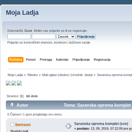
Moja Ladja
Dobrodošli,
Gost
. Molim vas
prijavite se
ili se
registrujte
.
Prijavite se korisničkim imenom, lozinkom i dužinom sesije
Početna
Pomoć
Pretraga
Kalendar
Prijavljivanje
Registracija
Moja Ladja
»
Ribolov
»
Mali oglasi (ribolov)
(Urednik:
deda
) »
Saranska oprema kompl
Stranice: [
1
]
Idi dole
Autor
Tema: Saranska oprema komplet (
0 Članovi i 1 gost pregledaju ovu temu.
Saranska oprema komplet (sve)
benson
«
poslato:
13, 09, 2019, 07:22:09 pre p
Brodski mali