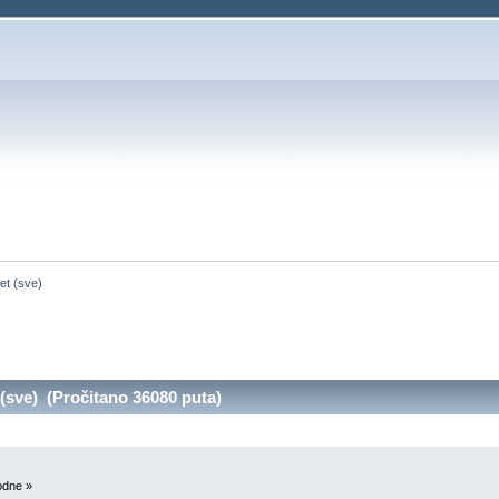
et (sve)
sve) (Pročitano 36080 puta)
odne »