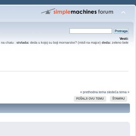
Vesti:
na chatu :
stvlada:
deda u kojoj su boji mornarske? (misli na majce)
deda:
zeleno bele
« prethodna tema
sledeća tema »
POŠALJI OVU TEMU
ŠTAMPAJ