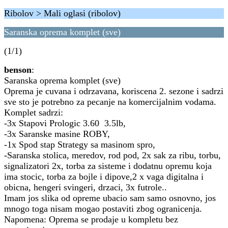
Ribolov > Mali oglasi (ribolov)
Saranska oprema komplet (sve)
(1/1)
benson
:
Saranska oprema komplet (sve)
Oprema je cuvana i odrzavana, koriscena 2. sezone i sadrzi
sve sto je potrebno za pecanje na komercijalnim vodama.
Komplet sadrzi:
-3x Stapovi Prologic 3.60 3.5lb,
-3x Saranske masine ROBY,
-1x Spod stap Strategy sa masinom spro,
-Saranska stolica, meredov, rod pod, 2x sak za ribu, torbu,
signalizatori 2x, torba za sisteme i dodatnu opremu koja
ima stocic, torba za bojle i dipove,2 x vaga digitalna i
obicna, hengeri svingeri, drzaci, 3x futrole..
Imam jos slika od opreme ubacio sam samo osnovno, jos
mnogo toga nisam mogao postaviti zbog ogranicenja.
Napomena: Oprema se prodaje u kompletu bez