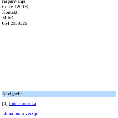
rasparivanja.
Cena: 1200 €,
Kontakt;
Miloš,
064 2959326
Navigacija
[0]
Indeks poruka
Idi na punu verziju