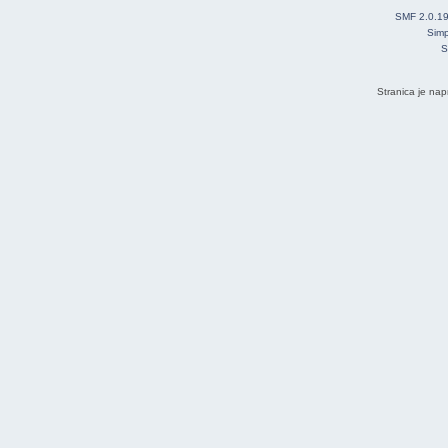
SMF 2.0.1
Simp
S
Stranica je nap