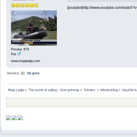
[youtube]http://www.youtube.com/watch?
Poruke: 879
Pol:
www.mojaladja.com
Stranice: [
1
]
Idi gore
Moja Ladja
»
The world of sailing - Svet jedrenja
»
Tehnike 
»
Windsurfing
»
Naučite k