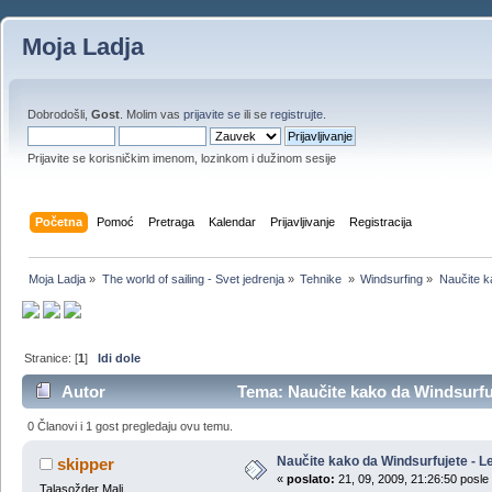
Moja Ladja
Dobrodošli,
Gost
. Molim vas
prijavite se
ili se
registrujte
.
Prijavite se korisničkim imenom, lozinkom i dužinom sesije
Početna
Pomoć
Pretraga
Kalendar
Prijavljivanje
Registracija
Moja Ladja
»
The world of sailing - Svet jedrenja
»
Tehnike 
»
Windsurfing
»
Naučite k
Stranice: [
1
]
Idi dole
Autor
Tema: Naučite kako da Windsurfuj
0 Članovi i 1 gost pregledaju ovu temu.
Naučite kako da Windsurfujete - L
skipper
«
poslato:
21, 09, 2009, 21:26:50 posle
Talasožder Mali