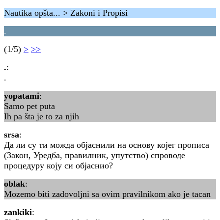
Nautika opšta... > Zakoni i Propisi
.
(1/5)
>
>>
.
:
.
yopatami
:
Samo pet puta
Ih pa šta je to za njih
srsa
:
Да ли су ти можда објаснили на основу којег прописа
(Закон, Уредба, правилник, упутство) спроводе
процедуру коју си објаснио?
oblak
:
Mozemo biti zadovoljni sa ovim pravilnikom ako je tacan
zankiki
: