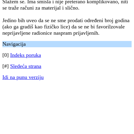
Slažem se. Ima smisla i nije preterano komplikovano, niti
se traže računi za materijal i slično.
Jedino bih uveo da se ne sme prodati određeni broj godina
(ako ga gradiš kao fizičko lice) da se ne bi favorilzovale
neprijavljene radionice naspram prijavljenih.
Navigacija
[0]
Indeks poruka
[#]
Sledeća strana
Idi na punu verziju