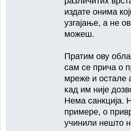
различитих врст
издате онима кој
узгајање, а не о
можеш.
Пратим ову обла
сам се прича о 
мреже и остале 
кад им није доз
Нема санкција. 
примере, о прив
учинили нешто 