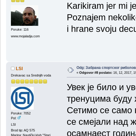
Karikiram jer mi j
Poznajem nekoliko 
i hrane svoju decu
Poruke: 116
www.mojaladja.com
Odg: Забрана спортског риболов
LSI
«
Odgovor #8 poslato:
16, 12, 2017, 1
Drekavac sa Srednjih voda
Увек је било и у
тренуцима буду 
Сетимо се само 
Poruke: 7052
Pol:
се смејали над ж
LSI
осамнаест година
Brod tip: AQ 575
Marina: Nautički klub "Stari