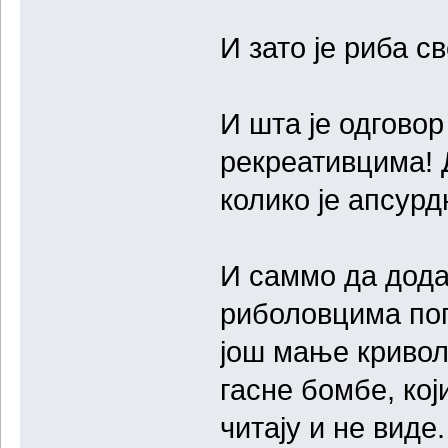
И зато је риба с
И шта је одговор
рекреативцима! 
колико је апсурд
И саммо да дода
риболовцима пог
још мање криволо
гасне бомбе, кој
читају и не вид