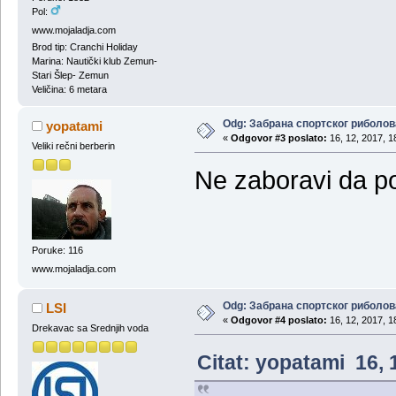
Pol:
www.mojaladja.com
Brod tip: Cranchi Holiday
Marina: Nautički klub Zemun-
Stari Šlep- Zemun
Veličina: 6 metara
Odg: Забрана спортског риболов
yopatami
«
Odgovor #3 poslato:
16, 12, 2017, 1
Veliki rečni berberin
Ne zaboravi da pos
Poruke: 116
www.mojaladja.com
Odg: Забрана спортског риболов
LSI
«
Odgovor #4 poslato:
16, 12, 2017, 1
Drekavac sa Srednjih voda
Citat: yopatami 16, 