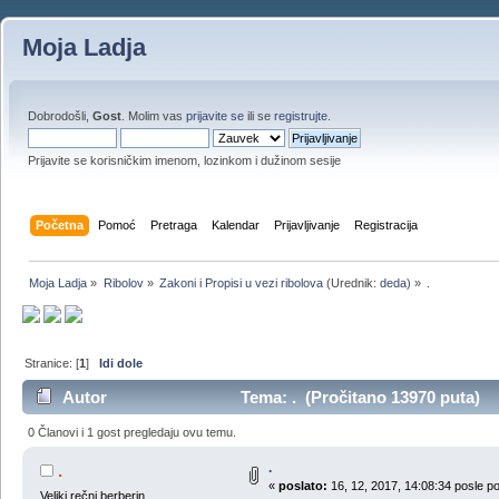
Moja Ladja
Dobrodošli,
Gost
. Molim vas
prijavite se
ili se
registrujte
.
Prijavite se korisničkim imenom, lozinkom i dužinom sesije
Početna
Pomoć
Pretraga
Kalendar
Prijavljivanje
Registracija
Moja Ladja
»
Ribolov
»
Zakoni i Propisi u vezi ribolova
(Urednik:
deda
) »
.
Stranice: [
1
]
Idi dole
Autor
Tema: . (Pročitano 13970 puta)
0 Članovi i 1 gost pregledaju ovu temu.
.
.
«
poslato:
16, 12, 2017, 14:08:34 posle p
Veliki rečni berberin