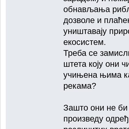
обнављања рибљ
дозволе и плаћен
уништавају прир
екосистем.
Треба се замисли
штета коју они ч
учињена њима ка
рекама?
Зашто они не би
произведу одре