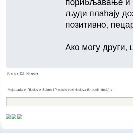
порибљавање и за
људи плаћају до
позитивно, пеца
Ако могу други, 
Stranice: [
1
]
Idi gore
Moja Ladja
»
Ribolov
»
Zakoni i Propisi u vezi ribolova
(Urednik:
deda
) »
.