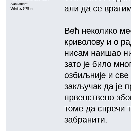
Slankamen"
али да се врати
Veličina: 5,75 m
Већ неколико ме
криволову и о р
нисам наишао ни
зато је било мно
озбиљније и све 
закључак да је 
првенствено збо
томе да спречи т
забранити.