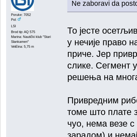
Ne zaboravi da postoj
Poruke: 7052
Pol:
LSI
То јесте осетљи
Brod tip: AQ 575
Marina: Nautički klub "Stari
у нечије право н
Slankamen"
Veličina: 5,75 m
приче. Јер прив
слике. Сегмент у
решења на мног
Привредним рибо
томе што плате з
чуо, нема везе 
зарадом) и нема