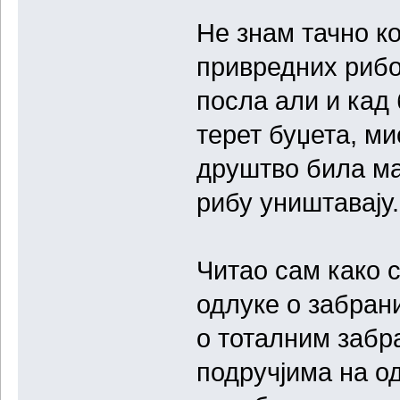
Не знам тачно к
привредних рибо
посла али и кад 
терет буџета, м
друштво била ма
рибу уништавају.
Читао сам како 
одлуке о забран
о тоталним забр
подручјима на о