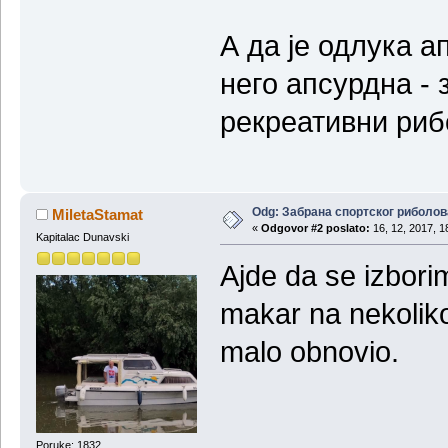
А да је одлука а
него апсурдна -
рекреативни рибо
Odg: Забрана спортског риболов
MiletaStamat
«
Odgovor #2 poslato:
16, 12, 2017, 1
Kapitalac Dunavski
Ajde da se izbori
makar na nekoliko 
malo obnovio.
Poruke: 1832