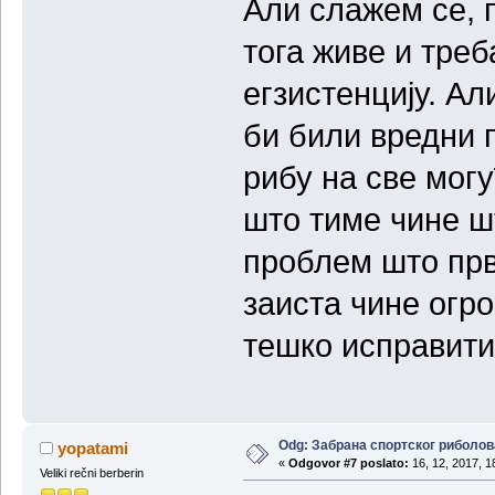
Али слажем се, 
тога живе и треб
егзистенцију. Ал
би били вредни 
рибу на све могу
што тиме чине ш
проблем што прв
заиста чине огро
тешко исправити
Odg: Забрана спортског риболов
yopatami
«
Odgovor #7 poslato:
16, 12, 2017, 1
Veliki rečni berberin