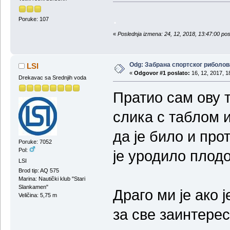
.
Poruke: 107
«
Poslednja izmena: 24, 12, 2018, 13:47:00 po
Odg: Забрана спортског риболов
LSI
«
Odgovor #1 poslato:
16, 12, 2017, 1
Drekavac sa Srednjih voda
Пратио сам ову 
слика с таблом 
да је било и про
Poruke: 7052
Pol:
је уродило плод
LSI
Brod tip: AQ 575
Marina: Nautički klub "Stari
Slankamen"
Драго ми је ако
Veličina: 5,75 m
за све заинтере