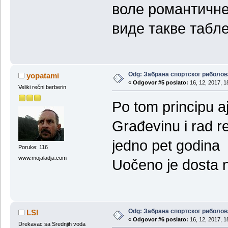
воле романтичне
виде такве табле
Odg: Забрана спортског риболов
yopatami
«
Odgovor #5 poslato:
16, 12, 2017, 1
Veliki rečni berberin
Po tom principu 
Građevinu i rad r
jedno pet godina
Poruke: 116
www.mojaladja.com
Uočeno je dosta n
Odg: Забрана спортског риболов
LSI
«
Odgovor #6 poslato:
16, 12, 2017, 1
Drekavac sa Srednjih voda