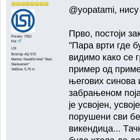
@yopatami, нису 
Прво, постоји за
Poruke: 7052
Pol:
"Пара врти где б
LSI
видимо како се 
Brod tip: AQ 575
Marina: Nautički klub "Stari
Slankamen"
пример од приме
Veličina: 5,75 m
његових синова 
забрањеном поја
је усвојен, усво
порушени сви бе
викендица... Та