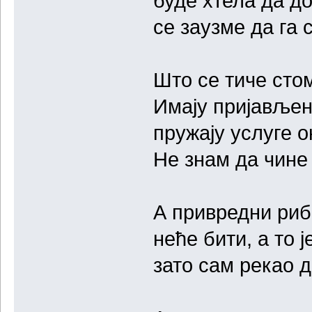
буде хтела да до
се заузме да га 
Што се тиче сто
Имају пријављен
пружају услуге о
Не знам да чине 
А привредни риб
неће бити, а то 
зато сам рекао 