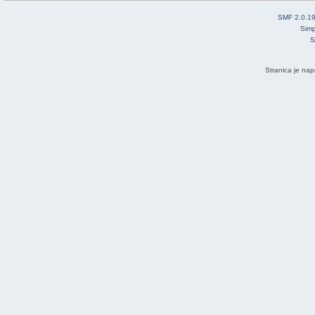
SMF 2.0.1
Simp
S
Stranica je nap