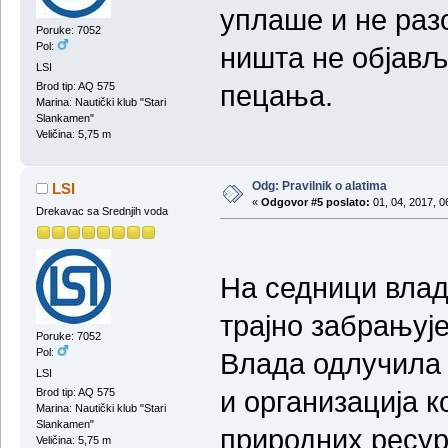
уплаше и не разо
Poruke: 7052
Pol:
ништа не објављу
LSI
пецања.
Brod tip: AQ 575
Marina: Nautički klub "Stari
Slankamen"
Veličina: 5,75 m
Odg: Pravilnik o alatima
LSI
«
Odgovor #5 poslato:
01, 04, 2017, 0
Drekavac sa Srednjih voda
На седници влад
трајно забрањуј
Poruke: 7052
Pol:
Влада одлучила 
LSI
и организација к
Brod tip: AQ 575
Marina: Nautički klub "Stari
Slankamen"
природних ресур
Veličina: 5,75 m