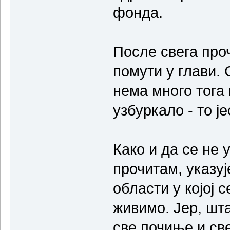
фонда.
После свега проч
помути у глави. 
нема много тога
узбуркало - то је
Како и да се не 
прочитам, указуј
области у којој с
живимо. Јер, шта
све почиње и св