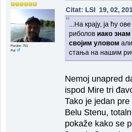
Citat: LSI 19, 02, 2
...На крају, ја ћу о
риболов
иако знам
својим уловом
али
Poruke: 761
стања на нашим ри
Pol:
Nemoj unapred da 
ispod Mire tri đavo
Tako je jedan pre
Belu Stenu, totaln
pokaže kako se 