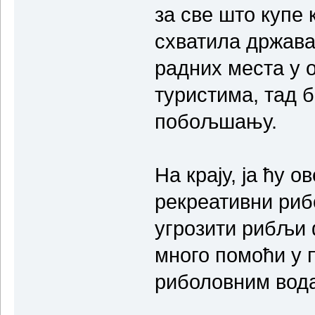
за све што купе 
схватила држава
радних места у 
туристима, тад 
побољшању.
На крају, ја ћу о
рекреативни риб
угрозити рибљи 
много помоћи у
риболовним вод