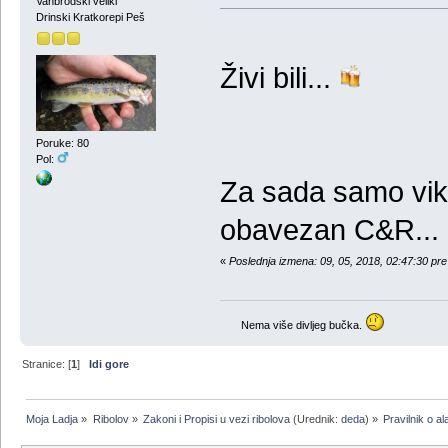
Vanbrodski veliki
Drinski Kratkorepi Peš
Živi bili...
Poruke: 80
Pol:
Za sada samo vik
obavezan C&R...
«
Poslednja izmena: 09, 05, 2018, 02:47:30 pre
Nema više divljeg bučka.
Stranice: [
1
]
Idi gore
Moja Ladja
»
Ribolov
»
Zakoni i Propisi u vezi ribolova
(Urednik:
deda
) »
Pravilnik o al