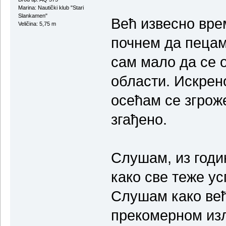
Marina: Nautički klub "Stari
Slankamen"
Већ извесно вре
Veličina: 5,75 m
почнем да пецам
сам мало да се о
области. Искрен
осећам се згроже
згађено.
Слушам, из годин
како све теже ус
Слушам како ве
прекомерном изл