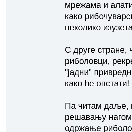
мрежама и алати
како рибочуварск
неколико изузета
С друге стране, 
риболовци, рекр
"јадни" привредн
како ће опстати!
Па читам даље, 
решавању нагом
одржање риболо