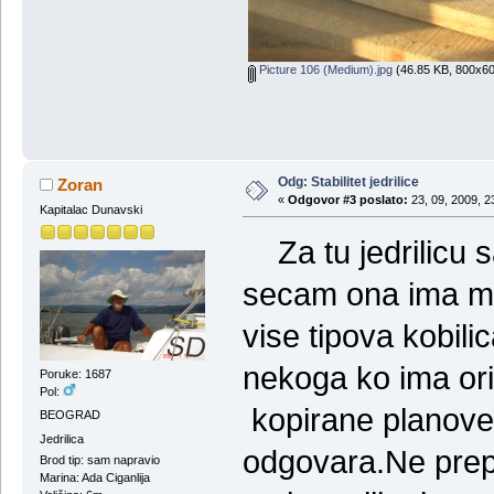
Picture 106 (Medium).jpg
(46.85 KB, 800x60
Odg: Stabilitet jedrilice
Zoran
«
Odgovor #3 poslato:
23, 09, 2009, 2
Kapitalac Dunavski
Za tu jedrilicu 
secam ona ima m
vise tipova kobili
nekoga ko ima orig
Poruke: 1687
Pol:
kopirane planove,p
BEOGRAD
Jedrilica
odgovara.Ne prep
Brod tip: sam napravio
Marina: Ada Ciganlija