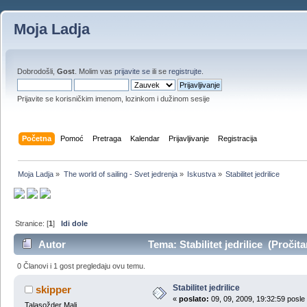
Moja Ladja
Dobrodošli,
Gost
. Molim vas
prijavite se
ili se
registrujte
.
Prijavite se korisničkim imenom, lozinkom i dužinom sesije
Početna
Pomoć
Pretraga
Kalendar
Prijavljivanje
Registracija
Moja Ladja
»
The world of sailing - Svet jedrenja
»
Iskustva
»
Stabilitet jedrilice 
Stranice: [
1
]
Idi dole
Autor
Tema: Stabilitet jedrilice (Pročit
0 Članovi i 1 gost pregledaju ovu temu.
Stabilitet jedrilice
skipper
«
poslato:
09, 09, 2009, 19:32:59 posle
Talasožder Mali