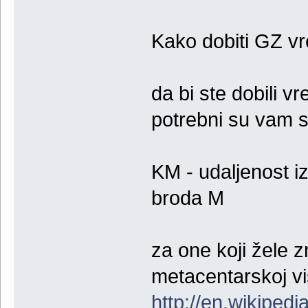
Kako dobiti GZ vr
da bi ste dobili 
potrebni su vam s
KM - udaljenost i
broda M
za one koji žele z
metacentarskoj vi
http://en.wikipedi