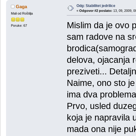
Odg: Stabilitet jedrilice
Gaga
«
Odgovor #2 poslato:
13, 09, 2009, 0
Mali od Roštilja
Mislim da je ovo
Poruke: 67
sam radove na sr
brodica(samograd
delova, ojacanja r
preziveti... Detalj
Naime, ono sto je 
ima dva problema
Prvo, usled duzeg 
koja je napravila 
mada ona nije pukl