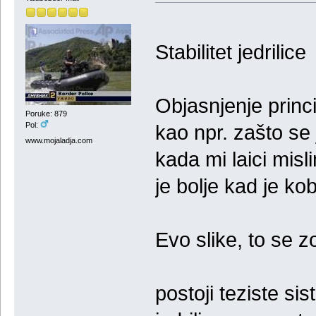
Stabilitet jedrilice
Objasnjenje princi
Poruke: 879
Pol:
kao npr. zašto se
www.mojaladja.com
kada mi laici mis
je bolje kad je kobi
Evo slike, to se zo
postoji teziste si