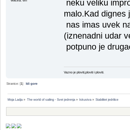
neku veliku impr
Veličina: 6m
malo.Kad dignes 
nas imas uvek na
(iznenadni udar v
potpuno je drugac
Vazno je ploviti,ploviti i ploviti.
Stranice: [
1
]
Idi gore
Moja Ladja
»
The world of sailing - Svet jedrenja
»
Iskustva
»
Stabilitet jedrilice 