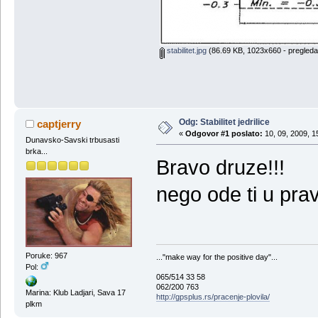
stabilitet.jpg
(86.69 KB, 1023x660 - pregleda
Odg: Stabilitet jedrilice
captjerry
«
Odgovor #1 poslato:
10, 09, 2009, 1
Dunavsko-Savski trbusasti
brka...
Bravo druze!!!
nego ode ti u prav
Poruke: 967
..."make way for the positive day"...
Pol:
065/514 33 58
062/200 763
Marina: Klub Ladjari, Sava 17
http://gpsplus.rs/pracenje-plovila/
plkm