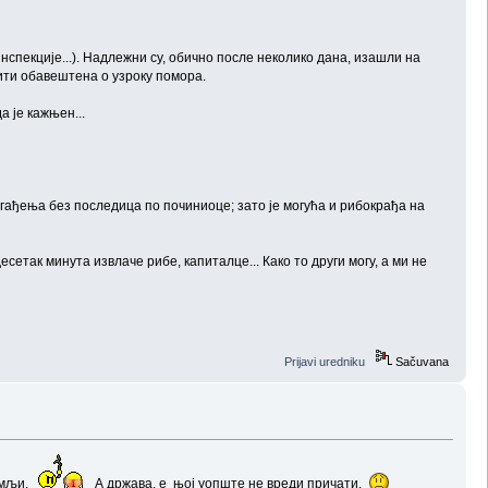
спекције...). Надлежни су, обично после неколико дана, изашли на
ити обавештена о узроку помора.
а је кажњен...
загађења без последица по починиоце; зато је могућа и рибокрађа на
есетак минута извлаче рибе, капиталце... Како то други могу, а ми не
Prijavi uredniku
Sačuvana
Земљи.
А држава, е њој уопште не вреди причати.