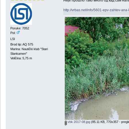
Није прошло тако много од кад сам нап
http://vrbas.net/info/5601-epv-zahtev-ana
Poruke: 7052
Pol:
LSI
Brod tip: AQ 575
Marina: Nautički klub "Stari
Slankamen"
Veličina: 5,75 m
vbk 2017-08.jpg
(85.11 KB, 770x357 - pregl