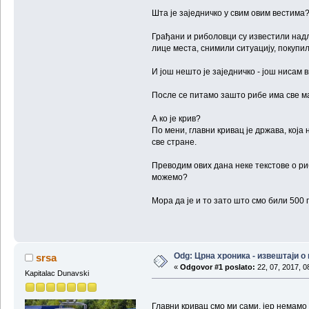
Шта је заједничко у свим овим вестима
Грађани и риболовци су известили надл
лице места, снимили ситуацију, покупи
И још нешто је заједничко - још нисам 
После се питамо зашто рибе има све м
А ко је крив?
По мени, главни кривац је држава, која
све стране.
Преводим ових дана неке текстове о рибо
можемо?
Мора да је и то зато што смо били 500 
Odg: Црна хроника - извештаји 
srsa
«
Odgovor #1 poslato:
22, 07, 2017, 0
Kapitalac Dunavski
Главни кривац смо ми сами, јер немамо