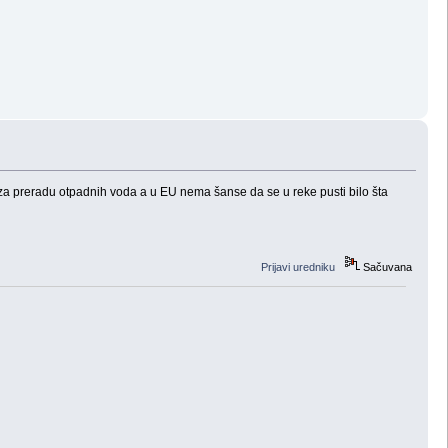
e za preradu otpadnih voda a u EU nema šanse da se u reke pusti bilo šta
Prijavi uredniku
Sačuvana