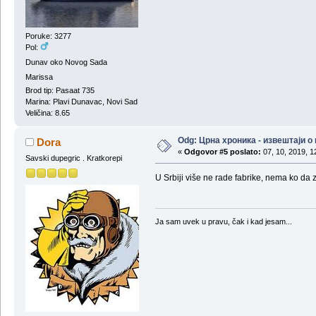
Poruke: 3277
Pol:
Dunav oko Novog Sada
Marissa
Brod tip: Pasaat 735
Marina: Plavi Dunavac, Novi Sad
Veličina: 8.65
Odg: Црна хроника - извештаји 
Dora
«
Odgovor #5 poslato:
07, 10, 2019, 1
Savski dupegric . Kratkorepi
U Srbiji više ne rade fabrike, nema ko da z
Ja sam uvek u pravu, čak i kad jesam...