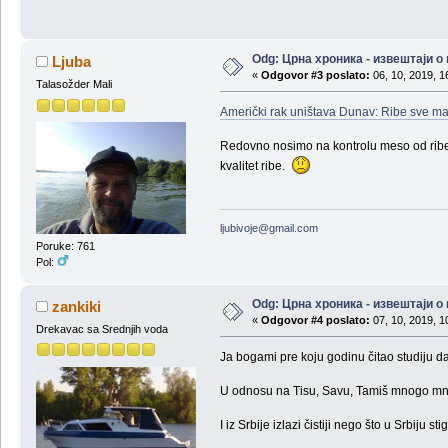
Odg: Црна хроника - извештаји 
Ljuba
«
Odgovor #3 poslato:
06, 10, 2019, 1
Talasožder Mali
Američki rak uništava Dunav: Ribe sve man
Redovno nosimo na kontrolu meso od ribe u
kvalitet ribe.
ljubivoje@gmail.com
Poruke: 761
Pol:
Odg: Црна хроника - извештаји 
zankiki
«
Odgovor #4 poslato:
07, 10, 2019, 1
Drekavac sa Srednjih voda
Ja bogami pre koju godinu čitao studiju da
U odnosu na Tisu, Savu, Tamiš mnogo mnog
I iz Srbije izlazi čistiji nego što u Srbiju sti