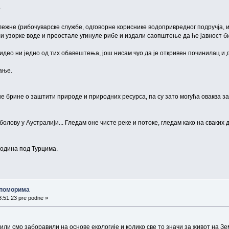
?
ежне (рибочуварске службе, одговорне кориснике водопривредног подручја, ин
ли узорке воде и преостале угинуле рибе и издали саопштење да ће јавност б
видео ни једно од тих обавештења, још нисам чуо да је откривен починилац и д
ање.
 не брине о заштити природе и природних ресурса, па су зато могућа оваква 
лову у Аустралији... Гледам оне чисте реке и потоке, гледам како на сваких д
година под Турцима.
о поморима
8:51:23 pre podne »
 или смо заборавили на основе екологије и колико све то значи за живот на 