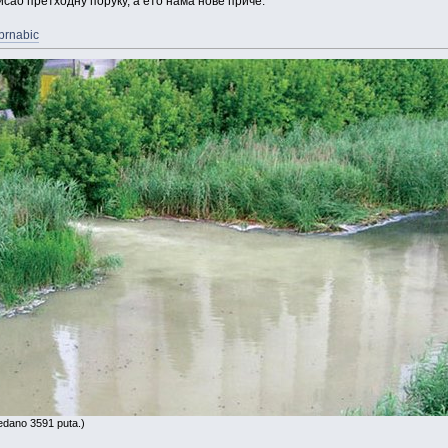
исао претходну поруку, а ето нама нове приче:
-brnabic
edano 3591 puta.)