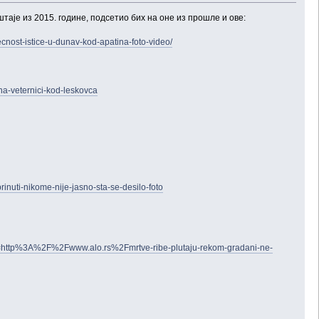
аје из 2015. године, подсетио бих на оне из прошле и ове:
cnost-istice-u-dunav-kod-apatina-foto-video/
-na-veternici-kod-leskovca
inuti-nikome-nije-jasno-sta-se-desilo-foto
p%3A%2F%2Fwww.alo.rs%2Fmrtve-ribe-plutaju-rekom-gradani-ne-