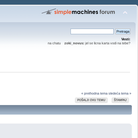
Vesti:
na chatu
zoki_novus:
jel se licna karta vodi na tebe?
« prethodna tema
sledeća tema »
POŠALJI OVU TEMU
ŠTAMPAJ