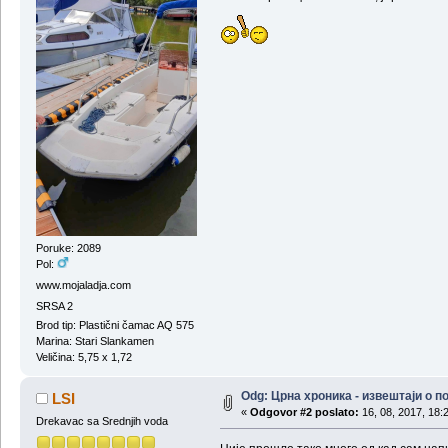
Poruke: 2089
Pol:
www.mojaladja.com
SRSA 2
Brod tip: Plastični čamac AQ 575
Marina: Stari Slankamen
Veličina: 5,75 x 1,72
Odg: Црна хроника - извештаји о 
LSI
«
Odgovor #2 poslato:
16, 08, 2017, 18:
Drekavac sa Srednjih voda