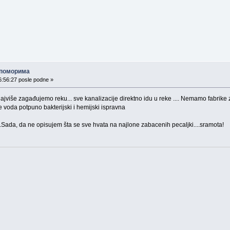
о поморима
6:56:27 posle podne »
najviše zagađujemo reku... sve kanalizacije direktno idu u reke .... Nemamo fabrik
 voda potpuno bakterijski i hemijski ispravna
N.Sada, da ne opisujem šta se sve hvata na najlone zabacenih pecaljki....sramota!