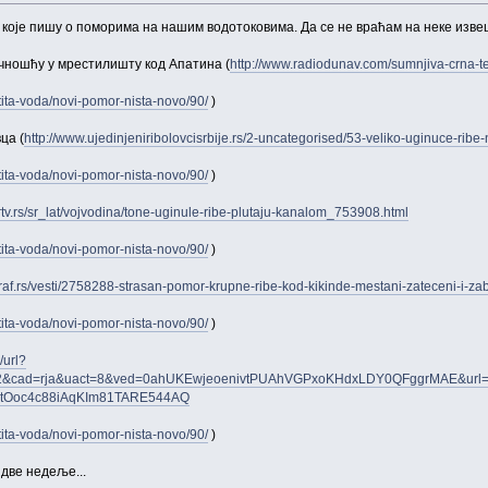
које пишу о поморима на нашим водотоковима. Да се не враћам на неке извешт
ечношћу у мрестилишту код Апатина (
http://www.radiodunav.com/sumnjiva-crna-te
tita-voda/novi-pomor-nista-novo/90/
)
ца (
http://www.ujedinjeniribolovcisrbije.rs/2-uncategorised/53-veliko-uginuce-ribe
tita-voda/novi-pomor-nista-novo/90/
)
/rtv.rs/sr_lat/vojvodina/tone-uginule-ribe-plutaju-kanalom_753908.html
tita-voda/novi-pomor-nista-novo/90/
)
raf.rs/vesti/2758288-strasan-pomor-krupne-ribe-kod-kikinde-mestani-zateceni-i-zabr
tita-voda/novi-pomor-nista-novo/90/
)
/url?
2&cad=rja&uact=8&ved=0ahUKEwjeoenivtPUAhVGPxoKHdxLDY0QFggrMAE&url=htt
jtOoc4c88iAqKIm81TARE544AQ
tita-voda/novi-pomor-nista-novo/90/
)
 две недеље...