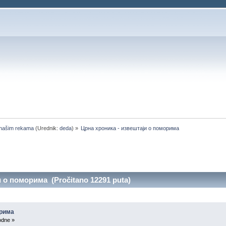
 našim rekama
(Urednik:
deda
) »
Црна хроника - извештаји о поморима
 о поморима (Pročitano 12291 puta)
орима
odne »