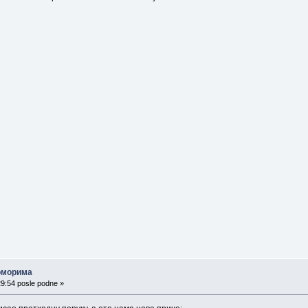
поморима
29:54 posle podne »