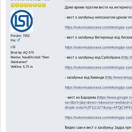
Дуже време пратим вести на интернету 
- вест о загађењу непознатом црном т
https://vukovisadunava.com/ekologija-zas
Poruke: 7052
- вест о загађењу Ветернице код Лесков
Pol:
LSI
https://vukovisadunava.com/ekologija-zas
Brod tip: AQ 575
- вест о загађењу код Србобрана (
http:/
Marina: Nautički klub "Stari
Slankamen"
Veličina: 5,75 m
https://vukovisadunava.com/ekologija-zas
- загађење код Кикинде (
http://www.teleg
https://vukovisadunava.com/ekologija-zas
- вест из Барајева (
https://www.google.rs
sa=t&rct=j&q=&esrc=s&source=web&cd=
dirajte-vodu%2F111327&usg=AFQjCNFK
https://vukovisadunava.com/ekologija-zas
Видео сам и вест о загађењу Јадра пре