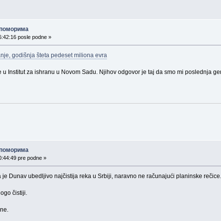
о поморима
6:42:16 posle podne »
je, godišnja šteta pedeset miliona evra
 Institut za ishranu u Novom Sadu. Njihov odgovor je taj da smo mi poslednja gene
о поморима
0:44:49 pre podne »
 je Dunav ubedljivo najčistija reka u Srbiji, naravno ne računajući planinske rečice
o čistiji.
gne.