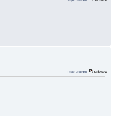
Prijavi uredniku
Sačuvana
Prijavi uredniku
Sačuvana