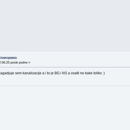
о поморима
2:06:25 posle podne »
agadjuje sem kanalizacije a i to je BG i NS a osatli ne kake toliko :)