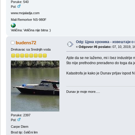
Poruke: 540
Pol:
www.mojaladja.com
Mali Remorker NS-980F
Veličina: Veličina nije bitna :)
Odg: Црна хроника - извештаји 
budens72
«
Odgovor #6 poslato:
07, 10, 2019, 1
Drekavac sa Srednjih voda
Ajde da se ne lažemo, mi i bez industrije 
što nije prethodno prerađeno do toga da je
Katastrofa je kako je Dunav prljav ispod 
Dunav je moje more.....
Poruke: 2397
Pol:
Carpe Diem
Brod tip: čelični lim