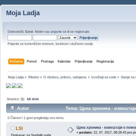
Moja Ladja
Dobrodošli,
Gost
. Molim vas
prijavite se
ili se
registrujte
.
Prijavite se korisničkim imenom, lozinkom i dužinom sesije
Početna
Pomoć
Pretraga
Kalendar
Prijavljivanje
Registracija
Moja Ladja
»
Ribolov
»
O ribolovu, priboru, radnjama 
»
Izveštaji sa vode
»
Stanje na
Stranice: [
1
]
Idi dole
Autor
Tema: Црна хроника - извештаји
0 Članovi i 1 gost pregledaju ovu temu.
Црна хроника - извештаји о пом
LSI
«
poslato:
22, 07, 2017, 08:28:43 pre p
Drekavac sa Srednjih voda