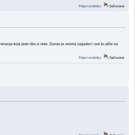
Prijavi uredniku
Sačuvana
racija koja jede ribu iz reke. Dunav je veoma zagađen i sve to utiče na
Prijavi uredniku
Sačuvana
.