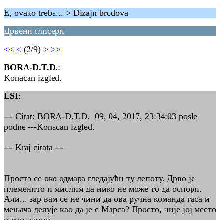
E, ovako treba... > Dizajn brodova
Дрвени глисери
<<
<
(2/9)
>
>>
BORA-D.T.D.
:
Konacan izgled.
LSI
:
--- Citat: BORA-D.T.D. 09, 04, 2017, 23:34:03 posle
podne ---Konacan izgled.
--- Kraj citata ---
Просто се око одмара гледајући ту лепоту. Дрво је
племенито и мислим да нико не може то да оспори.
Али... зар вам се не чини да ова ручна команда гаса и
мењача делује као да је с Марса? Просто, није јој место
у том чамцу.