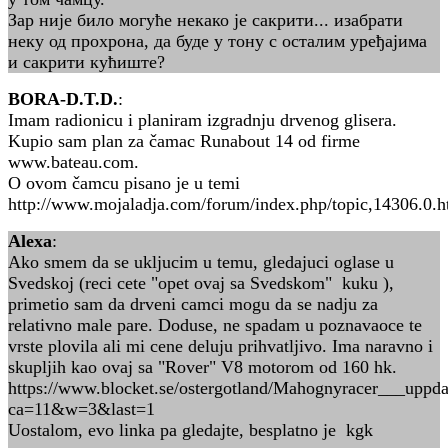
Зар није било могуће некако је сакрити... изабрати
неку од прохрона, да буде у тону с осталим уређајима
и сакрити кућиште?
BORA-D.T.D.
:
Imam radionicu i planiram izgradnju drvenog glisera.
Kupio sam plan za čamac Runabout 14 od firme
www.bateau.com.
O ovom čamcu pisano je u temi
http://www.mojaladja.com/forum/index.php/topic,14306.0.h
Alexa
:
Ako smem da se ukljucim u temu, gledajuci oglase u
Svedskoj (reci cete "opet ovaj sa Svedskom" kuku ),
primetio sam da drveni camci mogu da se nadju za
relativno male pare. Doduse, ne spadam u poznavaoce te
vrste plovila ali mi cene deluju prihvatljivo. Ima naravno i
skupljih kao ovaj sa "Rover" V8 motorom od 160 hk.
https://www.blocket.se/ostergotland/Mahognyracer___upp
ca=11&w=3&last=1
Uostalom, evo linka pa gledajte, besplatno je kgk