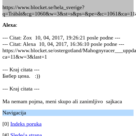
https://www.blocket.se/hela_sverige?
q=Träbåt&cg=1060&w=3&st=s&ps=&pe=&c=1061&ca=11
Alexa
:
--- Citat: Zox 10, 04, 2017, 19:26:21 posle podne ---
--- Citat: Alexa 10, 04, 2017, 16:36:10 posle podne ---
https://www.blocket.se/ostergotland/Mahognyracer___upp
ca=11&w=3&last=1
--- Kraj citata ---
Бибер цена. :))
--- Kraj citata ---
Ma nemam pojma, meni skupo ali zanimljivo sajkaca
Navigacija
[0]
Indeks poruka
[#]
Sledeća strana