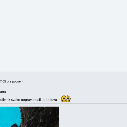
27:05 pre podne »
ruma.
protivnik svake nepravilnosti u ribolovu.