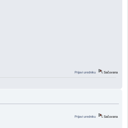
Prijavi uredniku
Sačuvana
Prijavi uredniku
Sačuvana