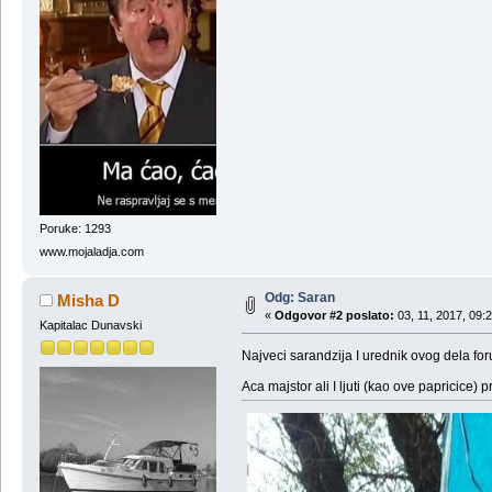
Poruke: 1293
www.mojaladja.com
Odg: Saran
Misha D
«
Odgovor #2 poslato:
03, 11, 2017, 09:
Kapitalac Dunavski
Najveci sarandzija I urednik ovog dela fo
Aca majstor ali I ljuti (kao ove papricice) 