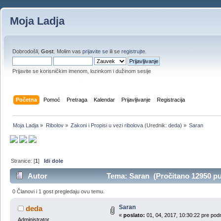
Moja Ladja
Dobrodošli,
Gost
. Molim vas
prijavite se
ili se
registrujte
.
Prijavite se korisničkim imenom, lozinkom i dužinom sesije
Početna
Pomoć
Pretraga
Kalendar
Prijavljivanje
Registracija
Moja Ladja
»
Ribolov
»
Zakoni i Propisi u vezi ribolova
(Urednik:
deda
) »
Saran
Stranice: [
1
]
Idi dole
Autor
Tema: Saran (Pročitano 12950 pu
0 Članovi i 1 gost pregledaju ovu temu.
Saran
deda
«
poslato:
01, 04, 2017, 10:30:22 pre pod
Administrator