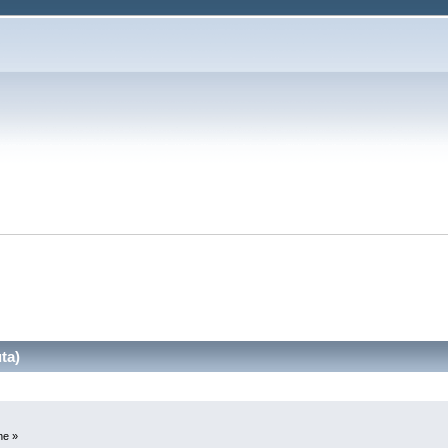
ta)
ne »