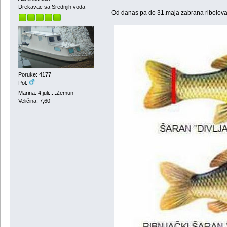
Drekavac sa Srednjih voda
Od danas pa do 31.maja zabrana ribolova
Poruke: 4177
Pol:
Marina: 4.juli.....Zemun
Veličina: 7,60