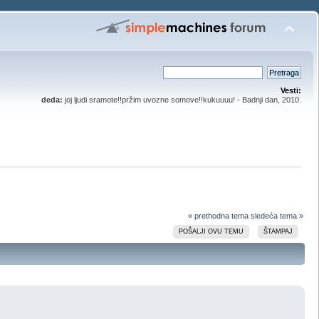
Vesti:
deda:
joj ljudi sramote!!pržim uvozne somove!!kukuuuu! - Badnji dan, 2010.
« prethodna tema
sledeća tema »
POŠALJI OVU TEMU
ŠTAMPAJ