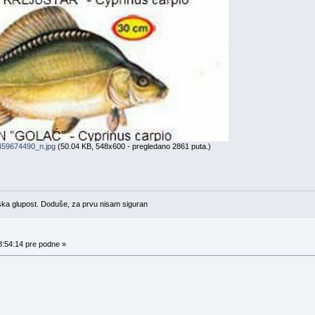
59674490_n.jpg
(50.04 KB, 548x600 - pregledano 2861 puta.)
ska glupost. Doduše, za prvu nisam siguran
8:54:14 pre podne »