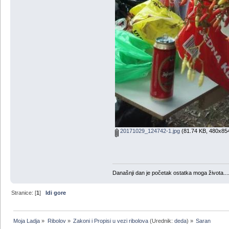
20171029_124742-1.jpg
(81.74 KB, 480x854
Današnji dan je početak ostatka moga života...
Stranice: [
1
]
Idi gore
Moja Ladja
»
Ribolov
»
Zakoni i Propisi u vezi ribolova
(Urednik:
deda
) »
Saran