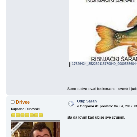
17626424_352269115170840_90005356044
Samo su dve stvari beskonacne - svemir i ljud
Odg: Saran
Drivee
«
Odgovor #1 poslato:
04, 04, 2017, 0
Kapitalac Dunavski
sta da lovim kad ubise sve strujom.