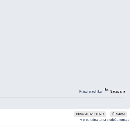
Prijavi uredniku
Sačuvana
POŠALJI OVU TEMU
ŠTAMPAJ
« prethodna tema
sledeća tema »