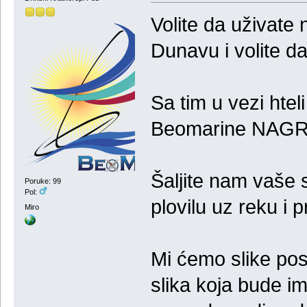
Volite da uživate n
Dunavu i volite da
Sa tim u vezi htel
Beomarine NAG
Šaljite nam vaše 
Poruke: 99
Pol:
plovilu uz reku i p
Miro
Mi ćemo slike post
slika koja bude im