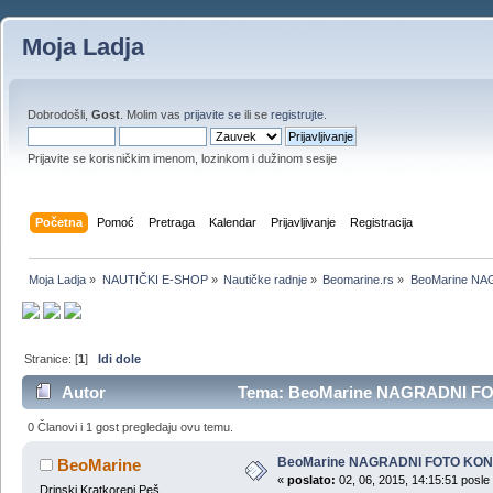
Moja Ladja
Dobrodošli,
Gost
. Molim vas
prijavite se
ili se
registrujte
.
Prijavite se korisničkim imenom, lozinkom i dužinom sesije
Početna
Pomoć
Pretraga
Kalendar
Prijavljivanje
Registracija
Moja Ladja
»
NAUTIČKI E-SHOP
»
Nautičke radnje
»
Beomarine.rs
»
BeoMarine N
Stranice: [
1
]
Idi dole
Autor
Tema: BeoMarine NAGRADNI FOT
0 Članovi i 1 gost pregledaju ovu temu.
BeoMarine NAGRADNI FOTO KO
BeoMarine
«
poslato:
02, 06, 2015, 14:15:51 posle
Drinski Kratkorepi Peš