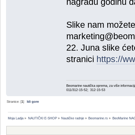
nagradu godinu 
Slike nam možete 
marketing@beomar
22. Juna slike će
stranici
https://w
Beomarine nautička oprema, za više informa
011/312-15-52; 312-15-53
Stranice: [
1
]
Idi gore
Moja Ladja
»
NAUTIČKI E-SHOP
»
Nautičke radnje
»
Beomarine.rs
»
BeoMarine N