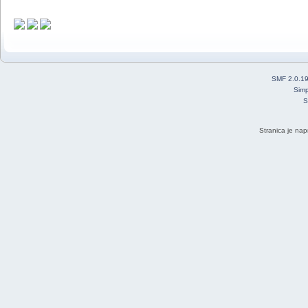
SMF 2.0.1
Simp
S
Stranica je nap