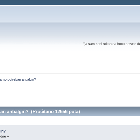
"ja sam zeni rekao da hocu cetvrto d
varno potreban antialgin?
an antialgin? (Pročitano 12656 puta)
gin?
odne »