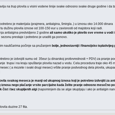
tavlja na trup plovila u visini vodene linije svake odnosno svake druge godine i da
trebno je materijala (prajmera, antialgina, šmirgla..) u iznosu oko 14.000 dinara
u dužinu plovila iznose od 100-150 eur u zavisnosti od majstora koji radi.
anja antialgina predvidjeno 2 godine
ali samo ukoliko je plovilo sve vreme u vodi i
u sezonu prestaje i potrebno je uraditi ga ponovo.
im nautičarima počinje sa pružanjem
bolje, jednostavniji i finansijsko isplativijeg
 potrebno je izdvojiti sumu od 35eur (u dinarskoj protivvrednosti + PDV) za pranj
nje trupa i na kraju spuštanje plovila nazad u vodu. Cela procedura traje oko 45 
ki mesec ( a mozete i svaki drugi mesec) vršite pranje podvodnog dela plovila, uku
:
vila svakog meseca je manji od ukupnog iznosa koji je potrebno izdvojiti za ant
g iznosa nego plaćanje vrsite parcijalno kada želite pranje odnosno mesečno po
k čist i bez skupljenih algi
(napominjem da se alge skupljaju i ako je antialgin na
lovila duzine 27 fita.