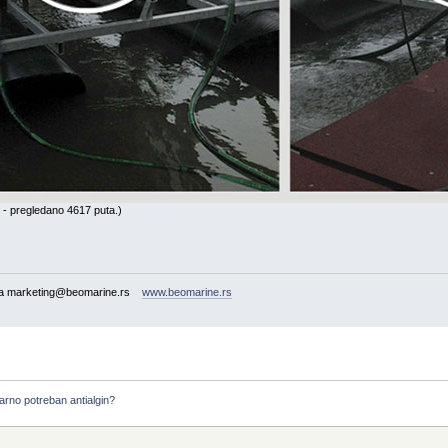
- pregledano 4617 puta.)
cija marketing@beomarine.rs
www.beomarine.rs
varno potreban antialgin?