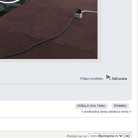
Prijavi uredniku
Sačuvana
POŠALJI OVU TEMU
ŠTAMPAJ
« prethodna tema
sledeća tema »
Prebaci se na: