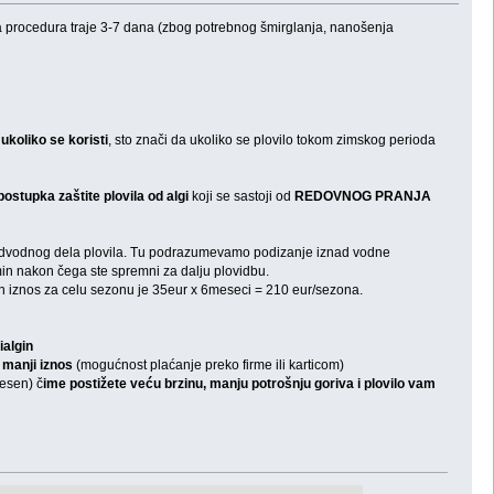
 ta procedura traje 3-7 dana (zbog potrebnog šmirglanja, nanošenja
 ukoliko se koristi
, sto znači da ukoliko se plovilo tokom zimskog perioda
 postupka zaštite plovila od algi
koji se sastoji od
REDOVNOG PRANJA
e podvodnog dela plovila. Tu podrazumevamo podizanje iznad vodne
min nakon čega ste spremni za dalju plovidbu.
pan iznos za celu sezonu je 35eur x 6meseci = 210 eur/sezona.
ialgin
 manji iznos
(mogućnost plaćanje preko firme ili karticom)
nesen) č
ime postižete veću brzinu, manju potrošnju goriva i plovilo vam