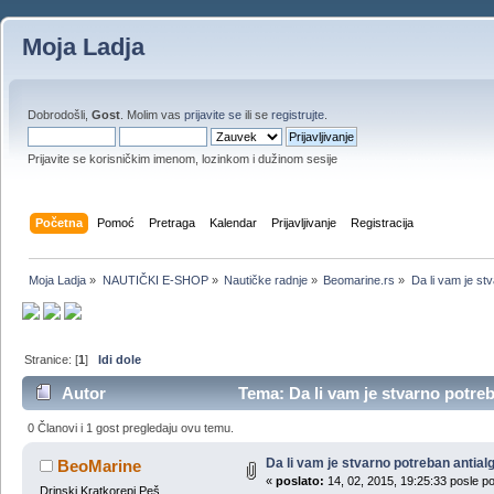
Moja Ladja
Dobrodošli,
Gost
. Molim vas
prijavite se
ili se
registrujte
.
Prijavite se korisničkim imenom, lozinkom i dužinom sesije
Početna
Pomoć
Pretraga
Kalendar
Prijavljivanje
Registracija
Moja Ladja
»
NAUTIČKI E-SHOP
»
Nautičke radnje
»
Beomarine.rs
»
Da li vam je st
Stranice: [
1
]
Idi dole
Autor
Tema: Da li vam je stvarno potreb
0 Članovi i 1 gost pregledaju ovu temu.
Da li vam je stvarno potreban antial
BeoMarine
«
poslato:
14, 02, 2015, 19:25:33 posle p
Drinski Kratkorepi Peš