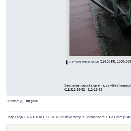
pre-i-posle-pranja.jpg
(114.08 KB, 1000x659 
Beomarine nautička oprema, za više informa
011/312-15-52; 312-15-53
Stranice: [
1
]
Idi gore
Moja Ladja
»
NAUTIČKI E-SHOP
»
Nautičke radnje
»
Beomarine.rs
»
Da li vam je st