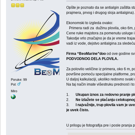
Opšte je poznato da se antialgin zaštita s
prajmera, prvog i drugog sloja antialgina).
Ekonomski to izgleda ovako:
Primera radi za dužinu plovila, oko 6m, po
Cene ruke majstora za pomenutu usluge i t
Takodje vrlo značajno je da je vreme traj
vadi iz vode, dejstvo antialgina za sledeć
Firma “BeoMarine”doo
od ove godine sv
PODVODNOG DELA PLOVILA.
Za polovilo veličine iz primera, oko 6 m,
površine pomoću specijalne platforme, pra
U daljoj kalkulaciji, ukoliko redovno sva
Poruke: 99
Na taj način imate višestruku prednost i to
Pol:
Miro
1.
Ukupan iznos za redovno pranje plo
2.
Ne izlažete se plaćanju celokupno
3.
I najvažnije, trup plovila vam je uve
je uvek čisto.
U prilogu je fotografija pre i posle pranja p