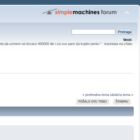
Vesti:
ete,da uzmem od drzave 400000 din i za sve pare da kupim pentu." - kacintata na chatu
« prethodna tema
sledeća tema »
POŠALJI OVU TEMU
ŠTAMPAJ