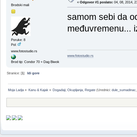
«
Odgovor #1 poslato:
04, 08, 2014, 2
Brodski mali
samom sebi da od
međuvremenu... izg
Poruke: 8
Pol:
www.fotostudio.rs
www.fotostudio.rs
Brod tip: Condor 70 + Dag Biwok
Stranice: [
1
]
Idi gore
Moja Ladja
»
Kanu & Kajak
»
Događaji, Okupljanja, Regate
(Urednici:
dule_sumadinac