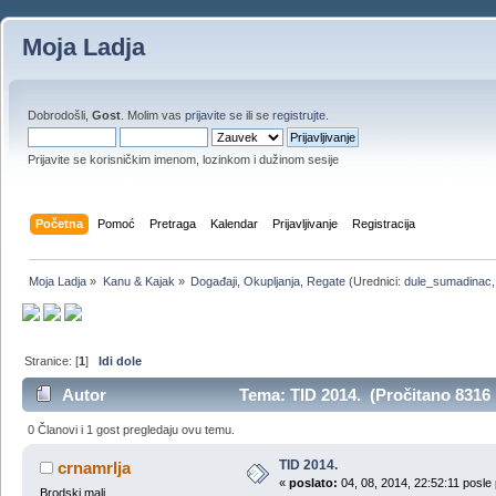
Moja Ladja
Dobrodošli,
Gost
. Molim vas
prijavite se
ili se
registrujte
.
Prijavite se korisničkim imenom, lozinkom i dužinom sesije
Početna
Pomoć
Pretraga
Kalendar
Prijavljivanje
Registracija
Moja Ladja
»
Kanu & Kajak
»
Događaji, Okupljanja, Regate
(Urednici:
dule_sumadinac
Stranice: [
1
]
Idi dole
Autor
Tema: TID 2014. (Pročitano 8316 
0 Članovi i 1 gost pregledaju ovu temu.
TID 2014.
crnamrlja
«
poslato:
04, 08, 2014, 22:52:11 posle
Brodski mali