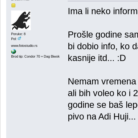
Ima li neko infor
Prošle godine sa
Poruke: 8
Pol:
bi dobio info, ko 
www.fotostudio.rs
kasnije itd... :D
Brod tip: Condor 70 + Dag Biwok
Nemam vremena da
ali bih voleo ko i
godine se baš lep
pivo na Adi Huji...