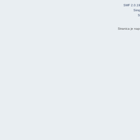
SMF 2.0.1
Simp
S
Stranica je nap