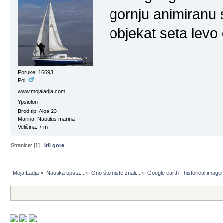
gornju animiranu s
objekat seta levo 
Poruke: 16693
Pol:
www.mojaladja.com
Ypsiolon
Brod tip: Aloa 23
Marina: Nautilus marina
Veličina: 7 m
Stranice: [
1
]
Idi gore
Moja Ladja
»
Nautika opšta...
»
Ono što niste znali...
»
Google earth - historical image