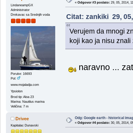
«
Odgovor #3 poslato:
29, 05, 2014, 1
LindaneampGX
Administrator
Citat: zankiki 29, 0
Drekavac sa Srednjih voda
Verujem da mnogi znaj
koji kao ja nisu znali 
naravno ... zato
Poruke: 16693
Pol:
www.mojaladja.com
Ypsiolon
Brod tip: Aloa 23
Marina: Nautilus marina
Veličina: 7 m
Odg: Google earth - historical ima
Drivee
«
Odgovor #4 poslato:
30, 05, 2014, 0
Kapitalac Dunavski