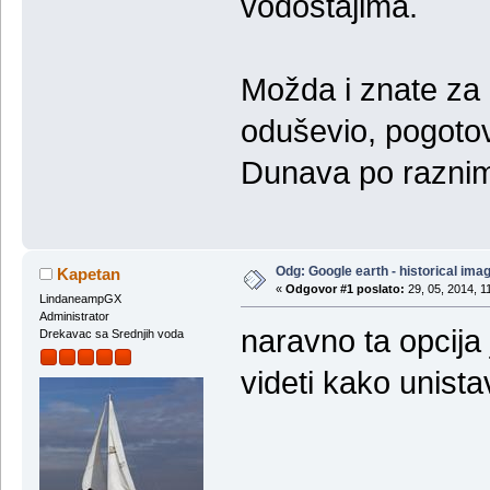
vodostajima.
Možda i znate za 
oduševio, pogotovo
Dunava po raznim
Odg: Google earth - historical ima
Kapetan
«
Odgovor #1 poslato:
29, 05, 2014, 1
LindaneampGX
Administrator
naravno ta opcija 
Drekavac sa Srednjih voda
videti kako unista