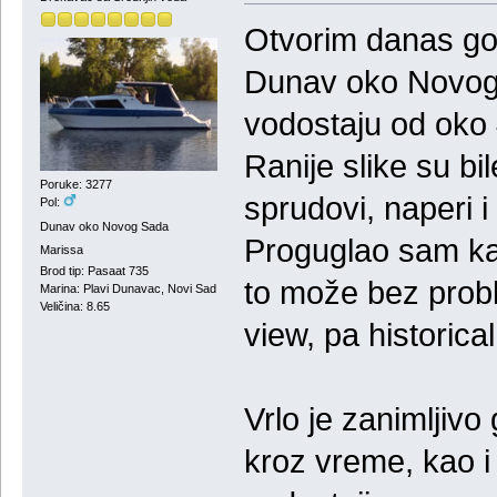
Otvorim danas go
Dunav oko Novog S
vodostaju od oko
Ranije slike su bi
Poruke: 3277
sprudovi, naperi i 
Pol:
Dunav oko Novog Sada
Proguglao sam kako
Marissa
Brod tip: Pasaat 735
to može bez probl
Marina: Plavi Dunavac, Novi Sad
Veličina: 8.65
view, pa historica
Vrlo je zanimljivo
kroz vreme, kao i