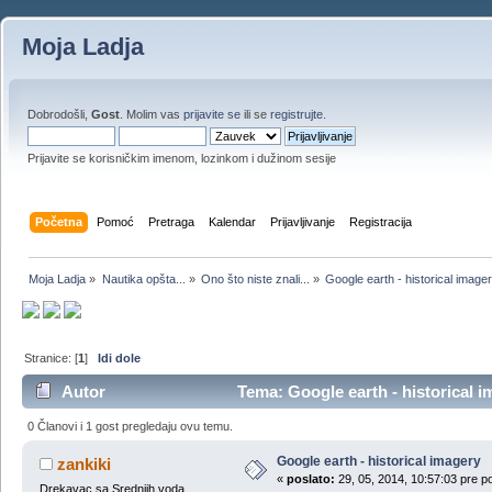
Moja Ladja
Dobrodošli,
Gost
. Molim vas
prijavite se
ili se
registrujte
.
Prijavite se korisničkim imenom, lozinkom i dužinom sesije
Početna
Pomoć
Pretraga
Kalendar
Prijavljivanje
Registracija
Moja Ladja
»
Nautika opšta...
»
Ono što niste znali...
»
Google earth - historical image
Stranice: [
1
]
Idi dole
Autor
Tema: Google earth - historical 
0 Članovi i 1 gost pregledaju ovu temu.
Google earth - historical imagery
zankiki
«
poslato:
29, 05, 2014, 10:57:03 pre p
Drekavac sa Srednjih voda