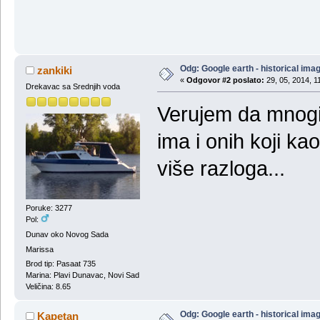
Odg: Google earth - historical ima
zankiki
«
Odgovor #2 poslato:
29, 05, 2014, 1
Drekavac sa Srednjih voda
Verujem da mnogi 
ima i onih koji kao
više razloga...
Poruke: 3277
Pol:
Dunav oko Novog Sada
Marissa
Brod tip: Pasaat 735
Marina: Plavi Dunavac, Novi Sad
Veličina: 8.65
Odg: Google earth - historical ima
Kapetan