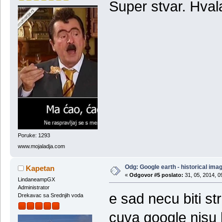
Super stvar. Hval
Poruke: 1293
www.mojaladja.com
Odg: Google earth - historical ima
Kapetan
«
Odgovor #5 poslato:
31, 05, 2014, 0
LindaneampGX
Administrator
e sad necu biti str
Drekavac sa Srednjih voda
cuva google nisu 