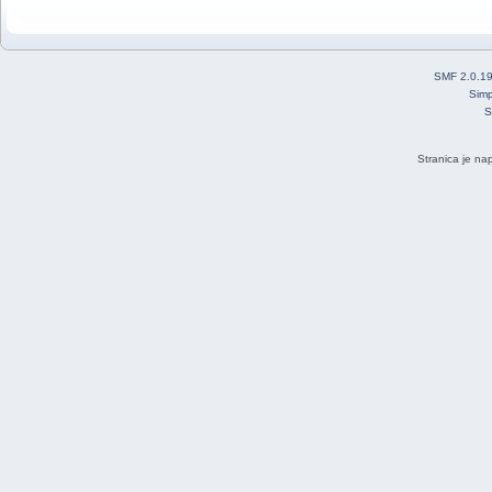
SMF 2.0.1
Simp
S
Stranica je na