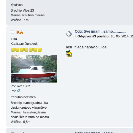
Ypsiolon
Brod tip: Aloa 23
Marina: Nautilus marina
Veličina: 7 m
Odg: Sve imam , samo...............
IKA
«
Odgovor #3 poslato:
18, 05, 2014, 1
Tisa
Kapitalac Dunavski
Jesi i njega nabavio u idei
Poruke: 1902
Pol:
trenutno bezimen
Brod tip: samogradnja-Ika
design-zetovo vlasništvo
Marina: Tisa-9km,desna
obala,šesta vrba od mosta
Veličina: 6,5m