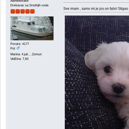
Administrator
Drekavac sa Srednjih voda
Sve imam , samo mi je jos on falio! Stigao 
Poruke: 4177
Pol:
Marina: 4.juli.....Zemun
Veličina: 7,60