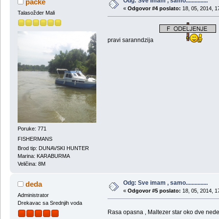
Odg: Sve imam , samo...............
packe
«
Odgovor #4 poslato:
18, 05, 2014, 1
Talasožder Mali
pravi saranndzija
Poruke: 771
FISHERMANS
Brod tip: DUNAVSKI HUNTER
Marina: KARABURMA
Veličina: 8M
Odg: Sve imam , samo...............
deda
«
Odgovor #5 poslato:
18, 05, 2014, 1
Administrator
Drekavac sa Srednjih voda
Rasa opasna , Maltezer star oko dve nedelj