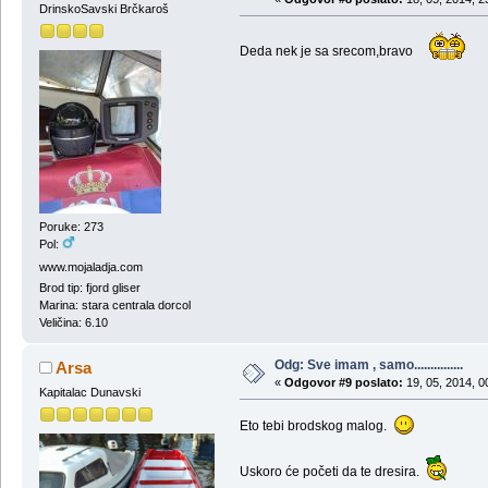
DrinskoSavski Brčkaroš
Deda nek je sa srecom,bravo
Poruke: 273
Pol:
www.mojaladja.com
Brod tip: fjord gliser
Marina: stara centrala dorcol
Veličina: 6.10
Odg: Sve imam , samo...............
Arsa
«
Odgovor #9 poslato:
19, 05, 2014, 0
Kapitalac Dunavski
Eto tebi brodskog malog.
Uskoro će početi da te dresira.