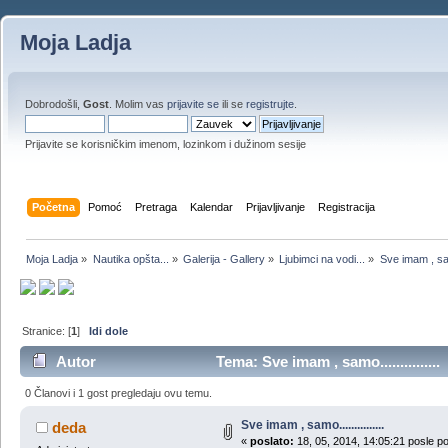
Moja Ladja
Dobrodošli,
Gost
. Molim vas
prijavite se
ili se
registrujte
.
Prijavite se korisničkim imenom, lozinkom i dužinom sesije
Početna
Pomoć
Pretraga
Kalendar
Prijavljivanje
Registracija
Moja Ladja
»
Nautika opšta...
»
Galerija - Gallery
»
Ljubimci na vodi...
»
Sve imam , samo
Stranice: [
1
]
Idi dole
Autor
Tema: Sve imam , samo..............
0 Članovi i 1 gost pregledaju ovu temu.
Sve imam , samo...............
deda
«
poslato:
18, 05, 2014, 14:05:21 posle p