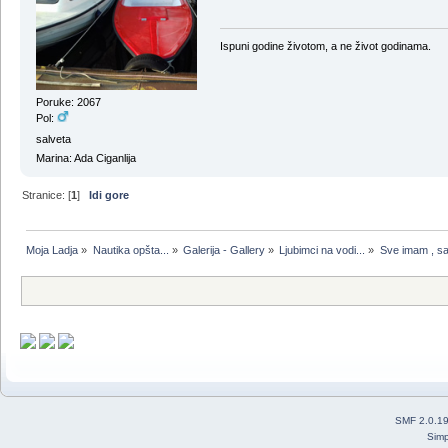
Ispuni godine životom, a ne život godinama.
Poruke: 2067
Pol:
salveta
Marina: Ada Ciganlija
Stranice: [
1
]
Idi gore
Moja Ladja
»
Nautika opšta...
»
Galerija - Gallery
»
Ljubimci na vodi...
»
Sve imam , samo
SMF 2.0.1
Simp