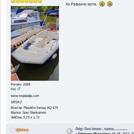
Ко Рафаело кугла.
Poruke: 2089
Pol:
www.mojaladja.com
SRSA 2
Brod tip: Plastični čamac AQ 575
Marina: Stari Slankamen
Veličina: 5,75 x 1,72
Odg: Sve imam , samo...............
djbtea
«
Odgovor #8 poslato:
18, 05, 2014, 2