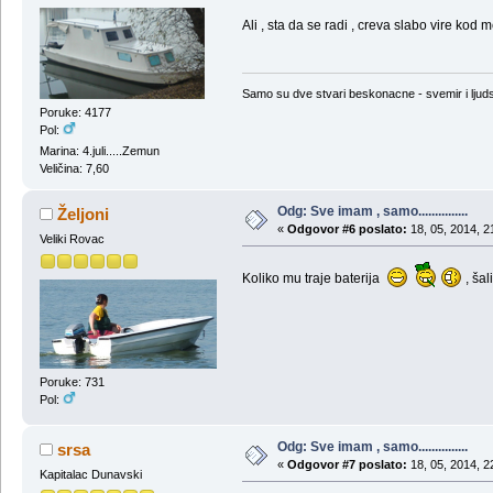
Ali , sta da se radi , creva slabo vire kod
Samo su dve stvari beskonacne - svemir i ljud
Poruke: 4177
Pol:
Marina: 4.juli.....Zemun
Veličina: 7,60
Odg: Sve imam , samo...............
Željoni
«
Odgovor #6 poslato:
18, 05, 2014, 2
Veliki Rovac
Koliko mu traje baterija
, ša
Poruke: 731
Pol:
Odg: Sve imam , samo...............
srsa
«
Odgovor #7 poslato:
18, 05, 2014, 2
Kapitalac Dunavski