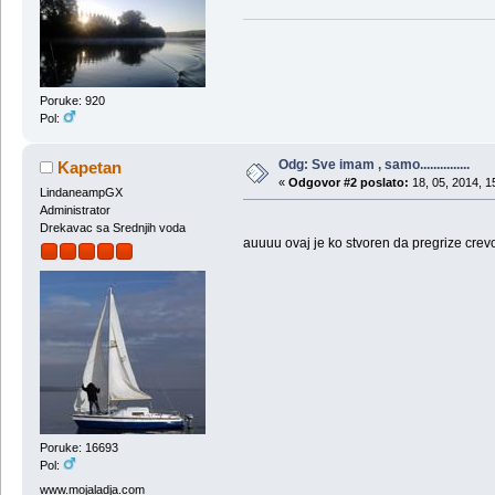
Poruke: 920
Pol:
Odg: Sve imam , samo...............
Kapetan
«
Odgovor #2 poslato:
18, 05, 2014, 1
LindaneampGX
Administrator
Drekavac sa Srednjih voda
auuuu ovaj je ko stvoren da pregrize cre
Poruke: 16693
Pol:
www.mojaladja.com