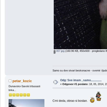
007.jpg
(160.96 KB, 450x600 - pregledano 8
Samo su dve stvari beskonacne - svemir i ljud
Odg: Sve imam , samo...............
petar_kozic
«
Odgovor #1 poslato:
18, 05, 2014, 1
Dunavsko-Savski trbusasti
brka...
Crni deda, obrao si bostan.