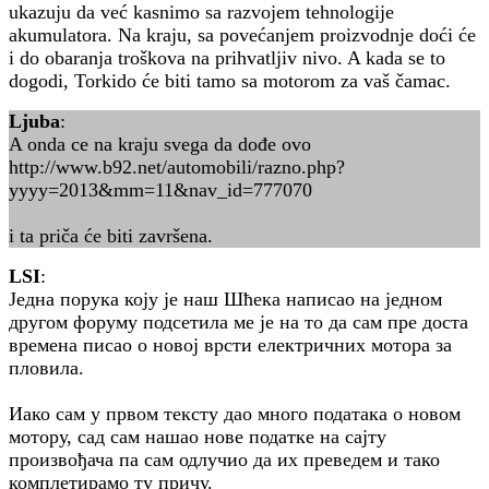
ukazuju da već kasnimo sa razvojem tehnologije
akumulatora. Na kraju, sa povećanjem proizvodnje doći će
i do obaranja troškova na prihvatljiv nivo. A kada se to
dogodi, Torkido će biti tamo sa motorom za vaš čamac.
Ljuba
:
A onda ce na kraju svega da dođe ovo
http://www.b92.net/automobili/razno.php?
yyyy=2013&mm=11&nav_id=777070
i ta priča će biti završena.
LSI
:
Једна порука коју је наш Шћека написао на једном
другом форуму подсетила ме је на то да сам пре доста
времена писао о новој врсти електричних мотора за
пловила.
Иако сам у првом тексту дао много података о новом
мотору, сад сам нашао нове податке на сајту
произвођача па сам одлучио да их преведем и тако
комплетирамо ту причу.