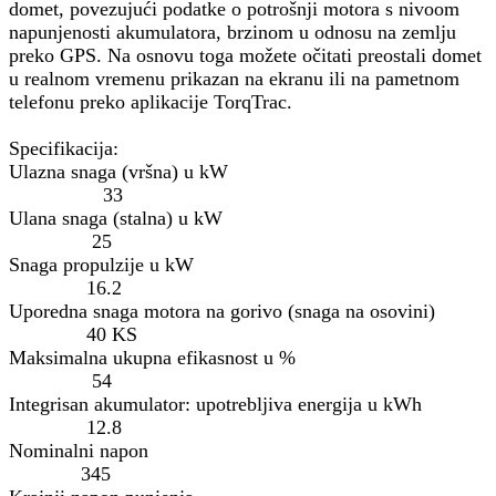
domet, povezujući podatke o potrošnji motora s nivoom
napunjenosti akumulatora, brzinom u odnosu na zemlju
preko GPS. Na osnovu toga možete očitati preostali domet
u realnom vremenu prikazan na ekranu ili na pametnom
telefonu preko aplikacije TorqTrac.
Specifikacija:
Ulazna snaga (vršna) u kW
33
Ulana snaga (stalna) u kW
25
Snaga propulzije u kW
16.2
Uporedna snaga motora na gorivo (snaga na osovini)
40 KS
Maksimalna ukupna efikasnost u %
54
Integrisan akumulator: upotrebljiva energija u kWh
12.8
Nominalni napon
345