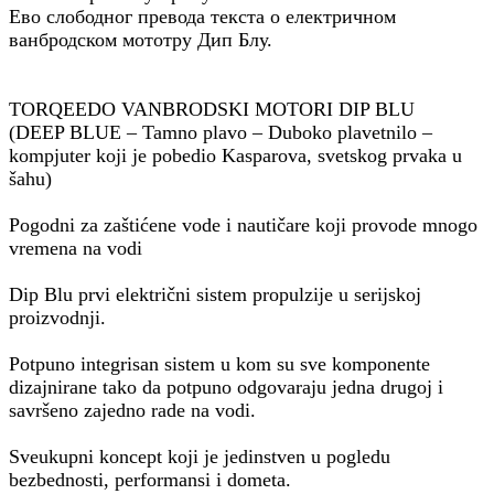
Ево слободног превода текста о електричном
ванбродском мототру Дип Блу.
TORQEEDO VANBRODSKI MOTORI DIP BLU
(DEEP BLUE – Tamno plavo – Duboko plavetnilo –
kompjuter koji je pobedio Kasparova, svetskog prvaka u
šahu)
Pogodni za zaštićene vode i nautičare koji provode mnogo
vremena na vodi
Dip Blu prvi električni sistem propulzije u serijskoj
proizvodnji.
Potpuno integrisan sistem u kom su sve komponente
dizajnirane tako da potpuno odgovaraju jedna drugoj i
savršeno zajedno rade na vodi.
Sveukupni koncept koji je jedinstven u pogledu
bezbednosti, performansi i dometa.