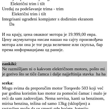
Električni trim i tilt
Uređaj za podešavanje trima - trim
Električni trim i tilt
Integrisani ugrađeni kompjuter s dodirnim ekranom
Da
И на крају, цена оваквог мотора је 19.999,00 евра.
Цену акумулатора нисам нашао на сајту произвођача
мотора али она је тог реда величине или скупља, бар
према информацијама од раније.
zankiki
:
Ne razmišljam ni o kakvom električnom motoru, pošto mi
je gorivo što se tiče čamca i dalje najjeftinija stavka ha ha
sceka
:
Mogu svima da preporučim motor Torqeedo 503 koji već
par godina koristim kao motor za pomoćni čamac i malo je
reći da sam zadovoljan. Nema servisa, kanti sa benzinom,
mirisa benzina, težina od samo 13kg (sklopljen) a
rastavljen može da se smesti gde hoćete, bateriju