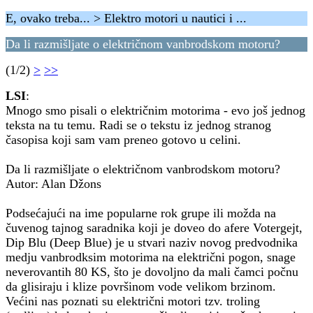
E, ovako treba... > Elektro motori u nautici i ...
Da li razmišljate o električnom vanbrodskom motoru?
(1/2)
>
>>
LSI
:
Mnogo smo pisali o električnim motorima - evo još jednog
teksta na tu temu. Radi se o tekstu iz jednog stranog
časopisa koji sam vam preneo gotovo u celini.
Da li razmišljate o električnom vanbrodskom motoru?
Autor: Alan Džons
Podsećajući na ime popularne rok grupe ili možda na
čuvenog tajnog saradnika koji je doveo do afere Votergejt,
Dip Blu (Deep Blue) je u stvari naziv novog predvodnika
medju vanbrodksim motorima na električni pogon, snage
neverovantih 80 KS, što je dovoljno da mali čamci počnu
da glisiraju i klize površinom vode velikom brzinom.
Većini nas poznati su električni motori tzv. troling