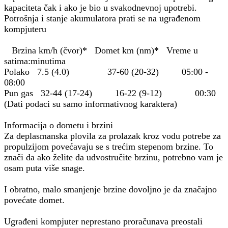
kapaciteta čak i ako je bio u svakodnevnoj upotrebi.
Potrošnja i stanje akumulatora prati se na ugrađenom
kompjuteru
Brzina km/h (čvor)* Domet km (nm)* Vreme u
satima:minutima
Polako 7.5 (4.0) 37-60 (20-32) 05:00 -
08:00
Pun gas 32-44 (17-24) 16-22 (9-12) 00:30
(Dati podaci su samo informativnog karaktera)
Informacija o dometu i brzini
Za deplasmanska plovila za prolazak kroz vodu potrebe za
propulzijom povećavaju se s trećim stepenom brzine. To
znači da ako želite da udvostručite brzinu, potrebno vam je
osam puta više snage.
I obratno, malo smanjenje brzine dovoljno je da značajno
povećate domet.
Ugrađeni kompjuter neprestano proračunava preostali