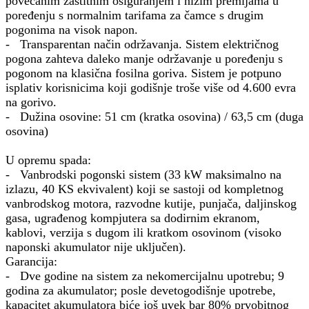
povećanim zaštitnim osiguranjem i nižim premijama u
poređenju s normalnim tarifama za čamce s drugim
pogonima na visok napon.
- Transparentan način održavanja. Sistem električnog
pogona zahteva daleko manje održavanje u poređenju s
pogonom na klasična fosilna goriva. Sistem je potpuno
isplativ korisnicima koji godišnje troše više od 4.600 evra
na gorivo.
- Dužina osovine: 51 cm (kratka osovina) / 63,5 cm (duga
osovina)
U opremu spada:
- Vanbrodski pogonski sistem (33 kW maksimalno na
izlazu, 40 KS ekvivalent) koji se sastoji od kompletnog
vanbrodskog motora, razvodne kutije, punjača, daljinskog
gasa, ugrađenog kompjutera sa dodirnim ekranom,
kablovi, verzija s dugom ili kratkom osovinom (visoko
naponski akumulator nije uključen).
Garancija:
- Dve godine na sistem za nekomercijalnu upotrebu; 9
godina za akumulator; posle devetogodišnje upotrebe,
kapacitet akumulatora biće još uvek bar 80% prvobitnog