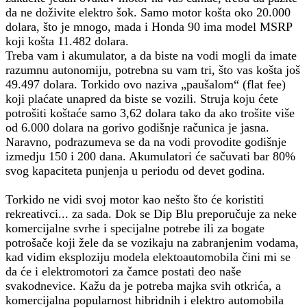
da ne doživite elektro šok. Samo motor košta oko 20.000
dolara, što je mnogo, mada i Honda 90 ima model MSRP
koji košta 11.482 dolara.
Treba vam i akumulator, a da biste na vodi mogli da imate
razumnu autonomiju, potrebna su vam tri, što vas košta još
49.497 dolara. Torkido ovo naziva „paušalom“ (flat fee)
koji plaćate unapred da biste se vozili. Struja koju ćete
potrošiti koštaće samo 3,62 dolara tako da ako trošite više
od 6.000 dolara na gorivo godišnje računica je jasna.
Naravno, podrazumeva se da na vodi provodite godišnje
izmedju 150 i 200 dana. Akumulatori će sačuvati bar 80%
svog kapaciteta punjenja u periodu od devet godina.
Torkido ne vidi svoj motor kao nešto što će koristiti
rekreativci... za sada. Dok se Dip Blu preporučuje za neke
komercijalne svrhe i specijalne potrebe ili za bogate
potrošače koji žele da se vozikaju na zabranjenim vodama,
kad vidim eksploziju modela elektoautomobila čini mi se
da će i elektromotori za čamce postati deo naše
svakodnevice. Kažu da je potreba majka svih otkrića, a
komercijalna popularnost hibridnih i elektro automobila