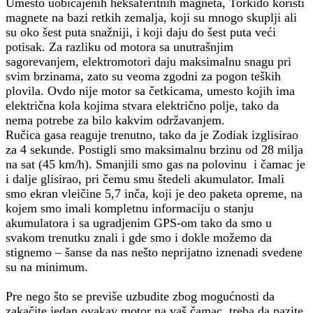
Umesto uobičajenih heksaferitnih magneta, Torkido koristi
magnete na bazi retkih zemalja, koji su mnogo skuplji ali
su oko šest puta snažniji, i koji daju do šest puta veći
potisak. Za razliku od motora sa unutrašnjim
sagorevanjem, elektromotori daju maksimalnu snagu pri
svim brzinama, zato su veoma zgodni za pogon teških
plovila. Ovdo nije motor sa četkicama, umesto kojih ima
električna kola kojima stvara električno polje, tako da
nema potrebe za bilo kakvim održavanjem.
Ručica gasa reaguje trenutno, tako da je Zodiak izglisirao
za 4 sekunde. Postigli smo maksimalnu brzinu od 28 milja
na sat (45 km/h). Smanjili smo gas na polovinu i čamac je
i dalje glisirao, pri čemu smu štedeli akumulator. Imali
smo ekran vleičine 5,7 inča, koji je deo paketa opreme, na
kojem smo imali kompletnu informaciju o stanju
akumulatora i sa ugradjenim GPS-om tako da smo u
svakom trenutku znali i gde smo i dokle možemo da
stignemo – šanse da nas nešto neprijatno iznenadi svedene
su na minimum.
Pre nego što se previše uzbudite zbog mogućnosti da
zakačite jedan ovakav motor na vaš čamac, treba da pazite