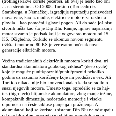
(trolling) kakve koriste pecaroši, ali ovaj je nešto kao oni
... na steroidima. Od 2005. Torkido (Torqeedo) iz
Starnberga, u Nemačkoj, izgradjuje reputaciju proizvodeći
inovativne, kao iz modle, električne motore za različita
plovila – kao pomoćni i glavni pogon. Ali do sada još nisu
stvorili ništa kao što je Dip Blu. Ranije, njihov najsnažniji
motor stvarao je potisak koji je odgovarao motoru od 15
KS. Očigledno, Torkido se okrenuo novom segmentu
tržišta i motor od 80 KS je verovatno početak nove
generacije elktričnih motora.
Većina tradicionalnih električnih mnotora koristi dva, tri
standardna akumulatora „dubokog ciklusa“ (deep cycle)
koje je moguće puniti/prazniti/puniti/prazniti nekoliko
godina uz razumno korišćenje koje im produžava vek. Ali
Torkido nikada nije bio konvencionalan kada se radilo o
snazi njegovih motora. Umesto toga, opredelio se za haj-
tek (high-tech) litijumske akumulatore, zbog manje težine,
kompaktnih dimenzija, nedostatka memorije i visoke
otpornosti na česte cikluse punjenja i pražnjenja. A
akumulatori koji se koriste u sistemu Dip Blu ne odstupaju
od ove filozofije, preuzeti su od litijum-jonskih izvora