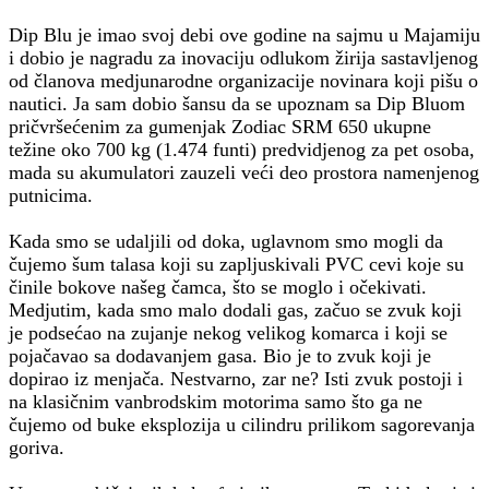
Dip Blu je imao svoj debi ove godine na sajmu u Majamiju
i dobio je nagradu za inovaciju odlukom žirija sastavljenog
od članova medjunarodne organizacije novinara koji pišu o
nautici. Ja sam dobio šansu da se upoznam sa Dip Bluom
pričvršećenim za gumenjak Zodiac SRM 650 ukupne
težine oko 700 kg (1.474 funti) predvidjenog za pet osoba,
mada su akumulatori zauzeli veći deo prostora namenjenog
putnicima.
Kada smo se udaljili od doka, uglavnom smo mogli da
čujemo šum talasa koji su zapljuskivali PVC cevi koje su
činile bokove našeg čamca, što se moglo i očekivati.
Medjutim, kada smo malo dodali gas, začuo se zvuk koji
je podsećao na zujanje nekog velikog komarca i koji se
pojačavao sa dodavanjem gasa. Bio je to zvuk koji je
dopirao iz menjača. Nestvarno, zar ne? Isti zvuk postoji i
na klasičnim vanbrodskim motorima samo što ga ne
čujemo od buke eksplozija u cilindru prilikom sagorevanja
goriva.