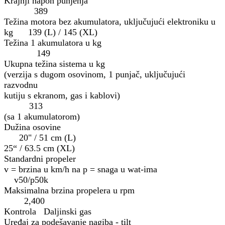
Krajnji napon punjenja
389
Težina motora bez akumulatora, uključujući elektroniku u
kg 139 (L) / 145 (XL)
Težina 1 akumulatora u kg
149
Ukupna težina sistema u kg
(verzija s dugom osovinom, 1 punjač, uključujući
razvodnu
kutiju s ekranom, gas i kablovi)
313
(sa 1 akumulatorom)
Dužina osovine
20" / 51 cm (L)
25“ / 63.5 cm (XL)
Standardni propeler
v = brzina u km/h na p = snaga u wat-ima
v50/p50k
Maksimalna brzina propelera u rpm
2,400
Kontrola Daljinski gas
Uređaj za podešavanje nagiba - tilt