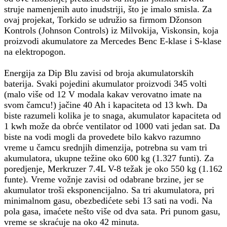
struje namenjenih auto inudstriji, što je imalo smisla. Za
ovaj projekat, Torkido se udružio sa firmom Džonson
Kontrols (Johnson Controls) iz Milvokija, Viskonsin, koja
proizvodi akumulatore za Mercedes Benc E-klase i S-klase
na elektropogon.
Energija za Dip Blu zavisi od broja akumulatorskih
baterija. Svaki pojedini akumulator proizvodi 345 volti
(malo više od 12 V modala kakav verovatno imate na
svom čamcu!) jačine 40 Ah i kapaciteta od 13 kwh. Da
biste razumeli kolika je to snaga, akumulator kapaciteta od
1 kwh može da obrće ventilator od 1000 vati jedan sat. Da
biste na vodi mogli da provedete bilo kakvo razumno
vreme u čamcu srednjih dimenzija, potrebna su vam tri
akumulatora, ukupne težine oko 600 kg (1.327 funti). Za
poredjenje, Merkruzer 7.4L V-8 težak je oko 550 kg (1.162
funte). Vreme vožnje zavisi od odabrane brzine, jer se
akumulator troši eksponencijalno. Sa tri akumulatora, pri
minimalnom gasu, obezbedićete sebi 13 sati na vodi. Na
pola gasa, imaćete nešto više od dva sata. Pri punom gasu,
vreme se skraćuje na oko 42 minuta.