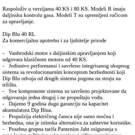
Raspoloživ u verzijama 40 KS i 80 KS. Modeli R imaju
daljinsku kontrolu gasa. Modeli T su opremljeni ručicom
za upravljanje.
Dip Blu 40 RL
Za komercijalnu upotrebu i za ljubitelje prirode
- Vanbrodski motor s daljinskim upravljanjem koji
odgovara klasičnom motoru od 40 KS.
- Jedinstvo performansi i savršeno integrisanog ukupnog
sistema sa revolucionarnim konceptom bezbednosti koji
Dip Blu odvaja od drugih sistema pogona na struju na
tržištu.
- Sve komponente sistema su savršeno projektovane da
odgovaraju jedna drugoj i ne propuštaju vodu.
- Dajemo 9 godina dugu garanciju na kapacitet
akumulatora Dip Blua.
- Propulzija električnog čamca nije samo moćna i
bezbedna, ona je istinska alternativa za zahtevne korisnike.
- Posebna grupna tarifa Pantenius Jaht osiguranja s