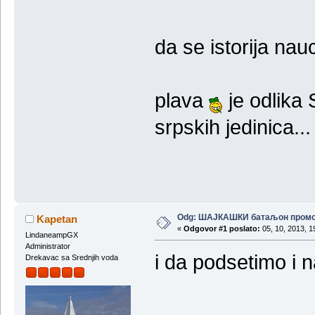
da se istorija nauci
plava
je odlika 
srpskih jedinica...
Odg: ШАЈКАШКИ батаљон пром
Kapetan
«
Odgovor #1 poslato:
05, 10, 2013, 1
LindaneampGX
Administrator
i da podsetimo i 
Drekavac sa Srednjih voda