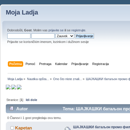
Moja Ladja
Dobrodošli,
Gost
. Molim vas
prijavite se
ili se
registrujte
.
Prijavite se korisničkim imenom, lozinkom i dužinom sesije
Početna
Pomoć
Pretraga
Kalendar
Prijavljivanje
Registracija
Moja Ladja
»
Nautika opšta...
»
Ono što niste znali...
»
ШАЈКАШКИ батаљон промо 
Stranice: [
1
]
Idi dole
Autor
Tema: ШАЈКАШКИ батаљон промо
0 Članovi i 1 gost pregledaju ovu temu.
ШАЈКАШКИ батаљон промо фи
Kapetan