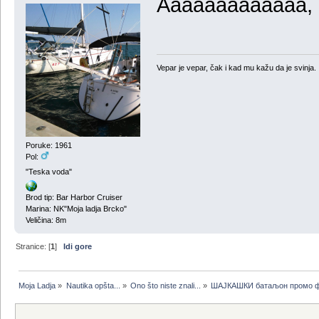
Aaaaaaaaaaaaa, 
Vepar je vepar, čak i kad mu kažu da je svinja.
Poruke: 1961
Pol:
"Teska voda"
Brod tip: Bar Harbor Cruiser
Marina: NK"Moja ladja Brcko"
Veličina: 8m
Stranice: [
1
]
Idi gore
Moja Ladja
»
Nautika opšta...
»
Ono što niste znali...
»
ШАЈКАШКИ батаљон промо 