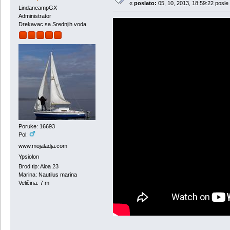
«
poslato:
05, 10, 2013, 18:59:22 posle
LindaneampGX
Administrator
Drekavac sa Srednjih voda
Poruke: 16693
Pol:
www.mojaladja.com
Ypsiolon
Brod tip: Aloa 23
Marina: Nautilus marina
Veličina: 7 m