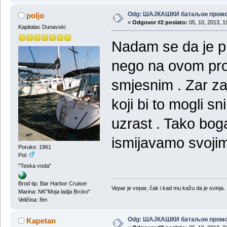
Odg: ШАЈКАШКИ батаљон пром
poljo
«
Odgovor #2 poslato:
05, 10, 2013, 1
Kapitalac Dunavski
Nadam se da je pr
nego na ovom prom
smjesnim . Zar za
koji bi to mogli s
uzrast . Tako boga
ismijavamo svoji
Poruke: 1961
Pol:
"Teska voda"
Brod tip: Bar Harbor Cruiser
Vepar je vepar, čak i kad mu kažu da je svinja.
Marina: NK"Moja ladja Brcko"
Veličina: 8m
Odg: ШАЈКАШКИ батаљон пром
Kapetan