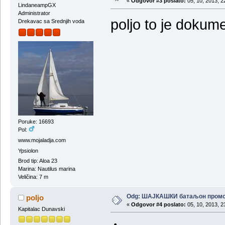
«
Odgovor #3 poslato:
05, 10, 2013, 2
LindaneampGX
Administrator
poljo to je dokumen
Drekavac sa Srednjih voda
Poruke: 16693
Pol:
www.mojaladja.com
Ypsiolon
Brod tip: Aloa 23
Marina: Nautilus marina
Veličina: 7 m
Odg: ШАЈКАШКИ батаљон пром
poljo
«
Odgovor #4 poslato:
05, 10, 2013, 2
Kapitalac Dunavski