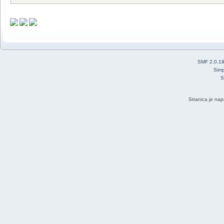
SMF 2.0.1
Simp
S
Stranica je nap