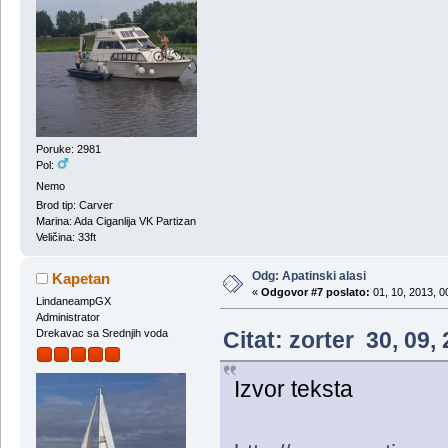
Poruke: 2981
Pol:
Nemo
Brod tip: Carver
Marina: Ada Ciganlija VK Partizan
Veličina: 33ft
Odg: Apatinski alasi
Kapetan
«
Odgovor #7 poslato:
01, 10, 2013, 0
LindaneampGX
Administrator
Citat: zorter 30, 09
Drekavac sa Srednjih voda
Izvor teksta