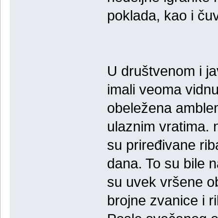
poklada, kao i ču
U društvenom i ja
imali veoma vidnu
obeležena amble
ulaznim vratima. 
su priređivane rib
dana. To su bile 
su uvek vršene ob
brojne zvanice i r