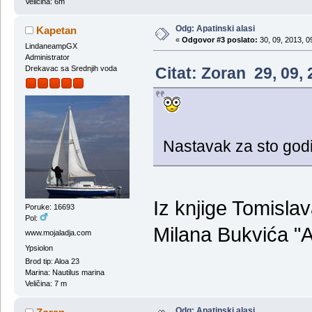
Veličina: 6m
Odg: Apatinski alasi
Kapetan
«
Odgovor #3 poslato:
30, 09, 2013, 0
LindaneampGX
Administrator
Citat: Zoran 29, 09,
Drekavac sa Srednjih voda
Nastavak za sto god
Iz knjige Tomislav
Poruke: 16693
Pol:
Milana Bukvića "A
www.mojaladja.com
Ypsiolon
Brod tip: Aloa 23
Marina: Nautilus marina
Veličina: 7 m
Odg: Apatinski alasi