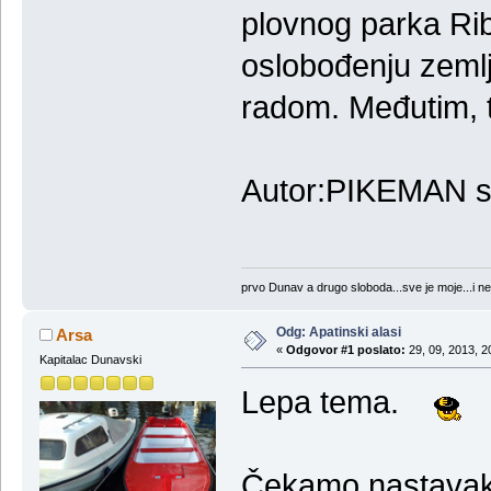
plovnog parka Ri
oslobođenju zemlj
radom. Međutim, to
Autor:PIKEMAN s
prvo Dunav a drugo sloboda...sve je moje...i ne
Odg: Apatinski alasi
Arsa
«
Odgovor #1 poslato:
29, 09, 2013, 2
Kapitalac Dunavski
Lepa tema.
Čekamo nastava