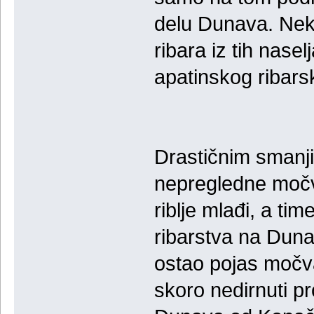
delu Dunava. Nekad
ribara iz tih naselj
apatinskog ribars
Drastičnim smanji
nepregledne močva
riblje mlađi, a ti
ribarstva na Duna
ostao pojas močv
skoro nedirnuti p