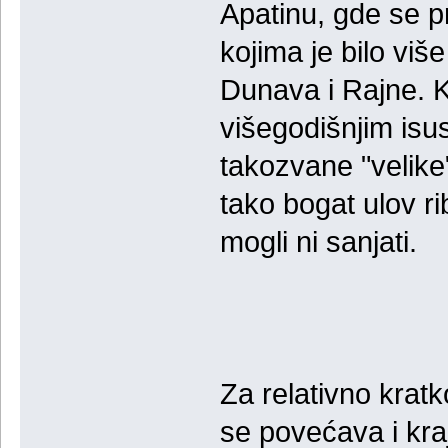
Apatinu, gde se p
kojima je bilo viš
Dunava i Rajne. Ka
višegodišnjim isu
takozvane "velike
tako bogat ulov r
mogli ni sanjati.
Za relativno kratk
se povećava i kra