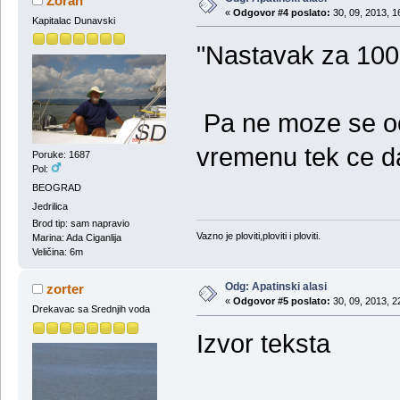
Zoran
«
Odgovor #4 poslato:
30, 09, 2013, 1
Kapitalac Dunavski
"Nastavak za 100
Pa ne moze se oc
vremenu tek ce da
Poruke: 1687
Pol:
BEOGRAD
Jedrilica
Brod tip: sam napravio
Vazno je ploviti,ploviti i ploviti.
Marina: Ada Ciganlija
Veličina: 6m
Odg: Apatinski alasi
zorter
«
Odgovor #5 poslato:
30, 09, 2013, 2
Drekavac sa Srednjih voda
Izvor teksta