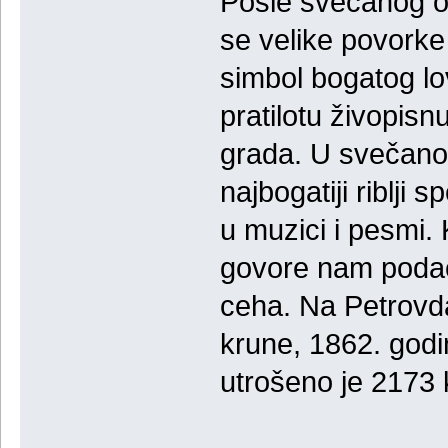
Posle svečanog ot
se velike povorke 
simbol bogatog lo
pratilotu živopis
grada. U svečano
najbogatiji riblji s
u muzici i pesmi.
govore nam podac
ceha. Na Petrovda
krune, 1862. godi
utrošeno je 2173 