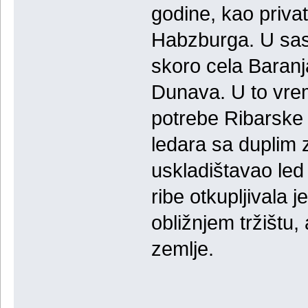
godine, kao priva
Habzburga. U sasta
skoro cela Baranj
Dunava. U to vrem
potrebe Ribarske 
ledara sa duplim 
uskladištavao led
ribe otkupljivala 
obližnjem tržištu,
zemlje.