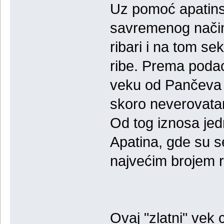
Uz pomoć apatins
savremenog način
ribari i na tom s
ribe. Prema podac
veku od Pančeva d
skoro neverovatan
Od tog iznosa jed
Apatina, gde su se 
najvećim brojem r
Ovaj "zlatni" vek