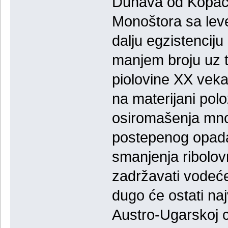
Dunava od Kopačk
Monoštora sa lev
dalju egzistenciju
manjem broju uz 
piolovine XX veka
na materijani pol
osiromašenja mnog
postepenog opadan
smanjenja ribolovn
zadržavati vodeće
dugo će ostati na
Austro-Ugarskoj c