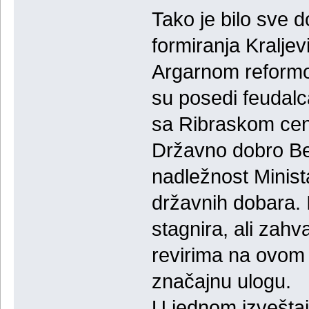
Tako je bilo sve 
formiranja Kralje
Argarnom reformo
su posedi feudalc
sa Ribraskom cen
Državno dobro Bel
nadležnost Minist
državnih dobara. 
stagnira, ali zah
revirima na ovom 
značajnu ulogu.
U jednom izveštaj