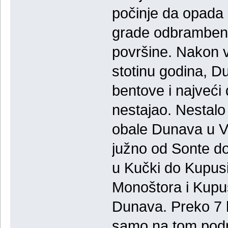
počinje da opada 
grade odbrambeni 
površine. Nakon ve
stotinu godina, D
bentove i najveći
nestajao. Nestal
obale Dunava u Ve
južno od Sonte do
u Kučki do Kupusi
Monoštora i Kupu
Dunava. Preko 7 h
samo na tom podru