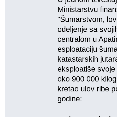
Ministarstvu finan
"Šumarstvom, lov
odeljenje sa svoj
centralom u Apatin
esploataciju šuma
katastarskih jutar
eksploatiše svoje
oko 900 000 kilog
kretao ulov ribe 
godine: