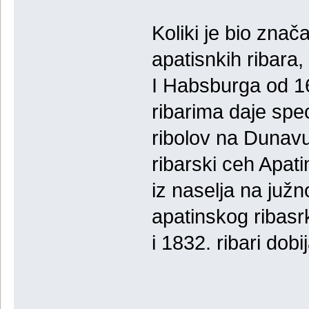
Koliki je bio znača
apatisnkih ribara,
I Habsburga od 1
ribarima daje spec
ribolov na Dunav
ribarski ceh Apatin
iz naselja na juž
apatinskog ribasr
i 1832. ribari dob