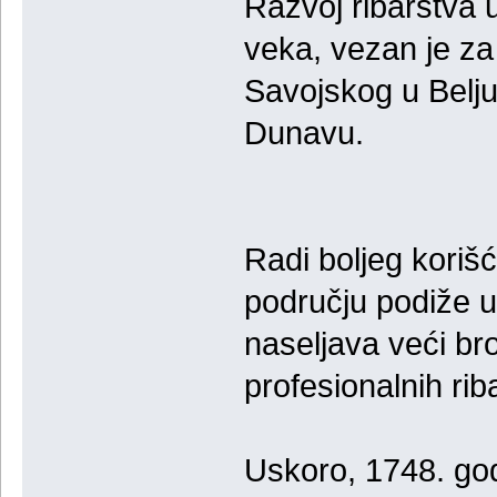
Razvoj ribarstva 
veka, vezan je za
Savojskog u Belju,
Dunavu.
Radi boljeg koriš
području podiže u
naseljava veći br
profesionalnih rib
Uskoro, 1748. god