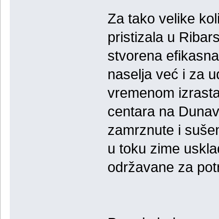
Za tako velike kol
pristizala u Ribar
stvorena efikasn
naselja već i za ud
vremenom izrasta
centara na Dunavu
zamrznute i sušene
u toku zime uskla
održavane za potr