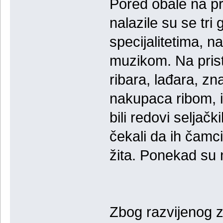
Pored obale na pr
nalazile su se tri
specijalitetima, n
muzikom. Na prist
ribara, lađara, zna
nakupaca ribom, i
bili redovi seljačk
čekali da ih čamc
žita. Ponekad su 
Zbog razvijenog za