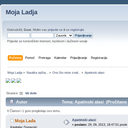
Moja Ladja
Dobrodošli,
Gost
. Molim vas
prijavite se
ili se
registrujte
.
Prijavite se korisničkim imenom, lozinkom i dužinom sesije
Početna
Pomoć
Pretraga
Kalendar
Prijavljivanje
Registracija
Moja Ladja
»
Nautika opšta...
»
Ono što niste znali...
»
Apatinski alasi
Stranice: [
1
]
Idi dole
Autor
Tema: Apatinski alasi (Pročitano
0 Članovi i 1 gost pregledaju ovu temu.
Apatinski alasi
Moja Lađa
«
poslato:
29, 09, 2013, 18:47:51 posle
Kapitalac Dunavski