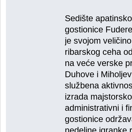
Sedište apatinsko
gostionice Fudere
je svojom veličin
ribarskog ceha od
na veće verske pr
Duhove i Miholjev
službena aktivnost
izrada majstorsko
administrativni i fi
gostionice održav
nedeljne igranke 