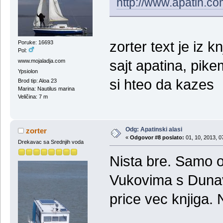
http://www.apatin.com
zorter text je iz 
Poruke: 16693
Pol:
www.mojaladja.com
sajt apatina, pike
Ypsiolon
si hteo da kazes
Brod tip: Aloa 23
Marina: Nautilus marina
Veličina: 7 m
Odg: Apatinski alasi
zorter
«
Odgovor #8 poslato:
01, 10, 2013, 0
Drekavac sa Srednjih voda
Nista bre. Samo or
Vukovima s Dunava
price vec knjiga.