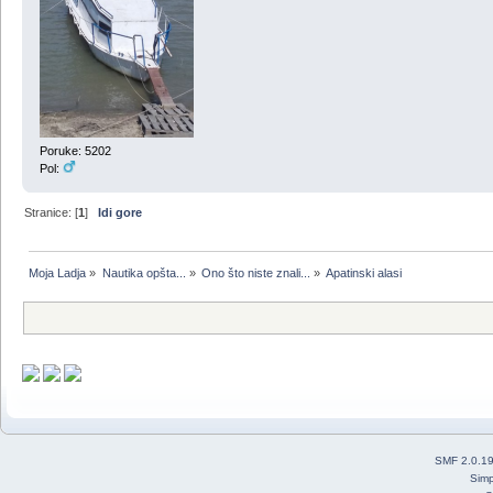
Poruke: 5202
Pol:
Stranice: [
1
]
Idi gore
Moja Ladja
»
Nautika opšta...
»
Ono što niste znali...
»
Apatinski alasi
SMF 2.0.1
Simp