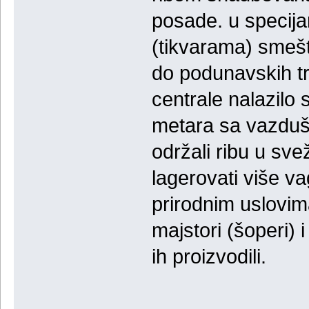
posade. u specij
(tikvarama) smešta
do podunavskih t
centrale nalazilo 
metara sa vazduš
održali ribu u sv
lagerovati više v
prirodnim uslovima
majstori (šoperi) i
ih proizvodili.