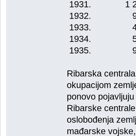
1931. 1 21
1932. 903
1933. 467
1934. 590
1935. 928
Ribarska centrala
okupacijom zemlj
ponovo pojavljuju
Ribarske centrale
oslobođenja zemlj
mađarske vojske, 