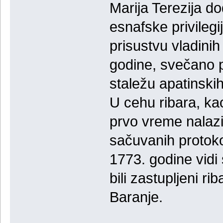
Marija Terezija do
esnafske privilegi
prisustvu vladinih
godine, svečano 
staležu apatinski
U cehu ribara, kao
prvo vreme nalazili
sačuvanih protoko
1773. godine vidi
bili zastupljeni r
Baranje.