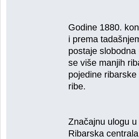
Godine 1880. kona
i prema tadašnjem
postaje slobodna 
se više manjih ri
pojedine ribarske 
ribe.
Značajnu ulogu u 
Ribarska centrala