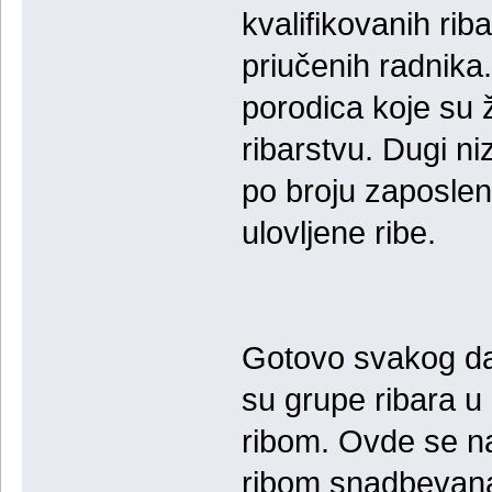
kvalifikovanih ri
priučenih radnika
porodica koje su 
ribarstvu. Dugi ni
po broju zaposlen
ulovljene ribe.
Gotovo svakog dan
su grupe ribara 
ribom. Ovde se na
ribom snadbevana 