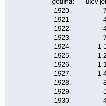
godina: ulovljen
1920. 705
1921. 470
1922. 404
1923. 734
1924. 1 56
1925. 1 23
1926. 1 16
1927. 1 43
1928. 846
1929. 516
1930. 493