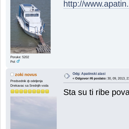
http://www.apatin.
Poruke: 5202
Pol:
Odg: Apatinski alasi
zoki novus
«
Odgovor #6 poslato:
30, 09, 2013, 2
Predsednik ф odeljenja
Drekavac sa Srednjih voda
Sta su ti ribe pov