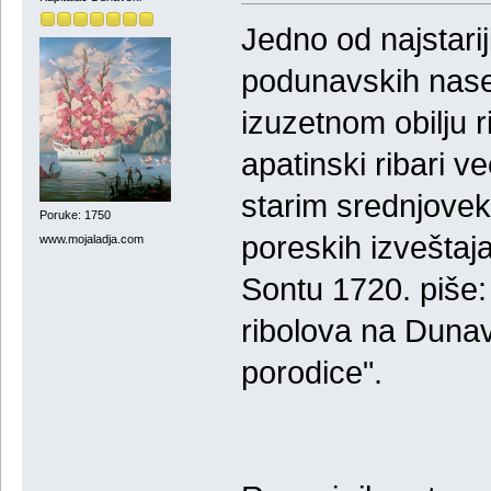
Jedno od najstarij
podunavskih naselj
izuzetnom obilju
apatinski ribari 
starim srednjove
Poruke: 1750
poreskih izveštaj
www.mojaladja.com
Sontu 1720. piše:
ribolova na Dunav
porodice".