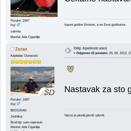
Poruke: 2067
Ispuni godine životom, a ne život godinama.
Pol:
salveta
Marina: Ada Ciganlija
Odg: Apatinski alasi
Zoran
«
Odgovor #2 poslato:
29, 09, 2013, 2
Kapitalac Dunavski
Nastavak za sto 
Poruke: 1687
Pol:
BEOGRAD
Vazno je ploviti,ploviti i ploviti.
Jedrilica
Brod tip: sam napravio
Marina: Ada Ciganlija