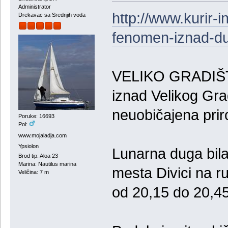
Administrator
http://www.kurir-
Drekavac sa Srednjih voda
fenomen-iznad-d
VELIKO GRADIŠTE-
iznad Velikog Gra
neuobičajena prir
Poruke: 16693
Pol:
www.mojaladja.com
Ypsiolon
Lunarna duga bila
Brod tip: Aloa 23
Marina: Nautilus marina
mesta Divici na r
Veličina: 7 m
od 20,15 do 20,45