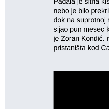
Padala je sitna k
nebo je bilo prek
dok na suprotnoj 
sijao pun mesec k
je Zoran Kondić. 
pristaništa kod C