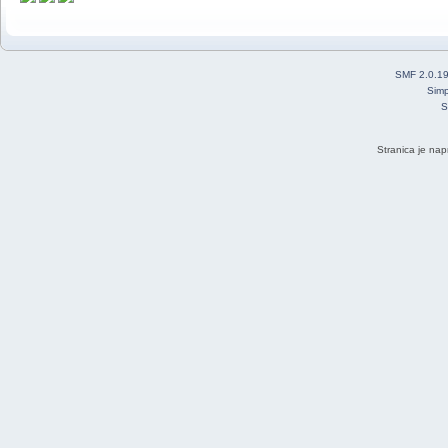
SMF 2.0.1
Simp
S
Stranica je nap