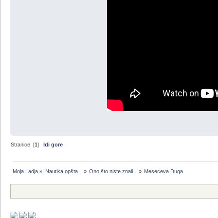
Stranice: [
1
]
Idi gore
Moja Ladja
»
Nautika opšta...
»
Ono što niste znali...
»
Meseceva Duga