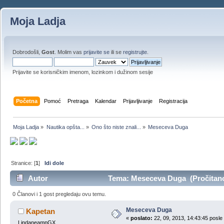
Moja Ladja
Dobrodošli,
Gost
. Molim vas
prijavite se
ili se
registrujte
.
Prijavite se korisničkim imenom, lozinkom i dužinom sesije
Početna
Pomoć
Pretraga
Kalendar
Prijavljivanje
Registracija
Moja Ladja
»
Nautika opšta...
»
Ono što niste znali...
»
Meseceva Duga
Stranice: [
1
]
Idi dole
Autor
Tema: Meseceva Duga (Pročitano
0 Članovi i 1 gost pregledaju ovu temu.
Meseceva Duga
Kapetan
«
poslato:
22, 09, 2013, 14:43:45 posle
LindaneampGX