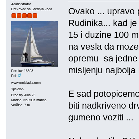
Administrator
Ovako ... upravo
Drekavac sa Srednjih voda
Rudinika... kad je
15 i duzine 100 m
na vesla da moze
opremu sa jedne 
misljenju najbolja i
Poruke: 16693
Pol:
www.mojaladja.com
Ypsiolon
E sad potopicemo 
Brod tip: Aloa 23
Marina: Nautilus marina
biti nadkriveno d
Veličina: 7 m
gumeno voziti ...