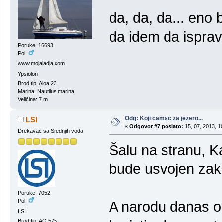
da, da, da... eno
da idem da ispravl
Poruke: 16693
Pol:
www.mojaladja.com
Ypsiolon
Brod tip: Aloa 23
Marina: Nautilus marina
Veličina: 7 m
Odg: Koji camac za jezero...
LSI
«
Odgovor #7 poslato:
15, 07, 2013, 1
Drekavac sa Srednjih voda
Šalu na stranu, K
bude usvojen zak
Poruke: 7052
Pol:
A narodu danas ob
LSI
Brod tip: AQ 575