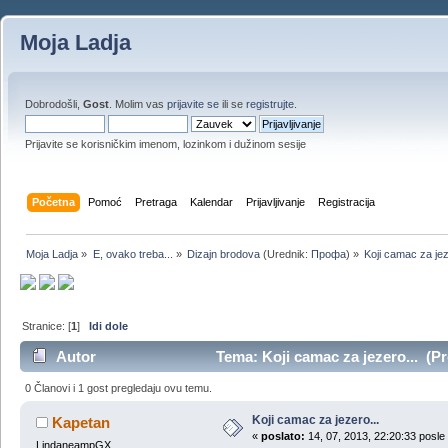
Moja Ladja
Dobrodošli,
Gost
. Molim vas
prijavite se
ili se
registrujte
.
Prijavite se korisničkim imenom, lozinkom i dužinom sesije
Početna
Pomoć
Pretraga
Kalendar
Prijavljivanje
Registracija
Moja Ladja
»
E, ovako treba...
»
Dizajn brodova
(Urednik:
Профа
) »
Koji camac za jez
Stranice: [
1
]
Idi dole
Autor
Tema: Koji camac za jezero... (Pr
0 Članovi i 1 gost pregledaju ovu temu.
Koji camac za jezero...
Kapetan
«
poslato:
14, 07, 2013, 22:20:33 posle
LindaneampGX