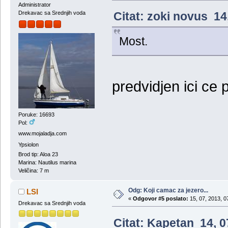
Administrator
Citat: zoki novus 14
Drekavac sa Srednjih voda
Most.
predvidjen ici ce 
Poruke: 16693
Pol:
www.mojaladja.com
Ypsiolon
Brod tip: Aloa 23
Marina: Nautilus marina
Veličina: 7 m
Odg: Koji camac za jezero...
LSI
«
Odgovor #5 poslato:
15, 07, 2013, 0
Drekavac sa Srednjih voda
Citat: Kapetan 14, 0