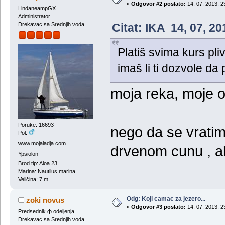
«
Odgovor #2 poslato:
14, 07, 2013, 2
LindaneampGX
Administrator
Citat: IKA 14, 07, 2
Drekavac sa Srednjih voda
Platiš svima kurs pliv
imaš li ti dozvole d
moja reka, moje o
Poruke: 16693
nego da se vratim
Pol:
www.mojaladja.com
drvenom cunu , al
Ypsiolon
Brod tip: Aloa 23
Marina: Nautilus marina
Veličina: 7 m
Odg: Koji camac za jezero...
zoki novus
«
Odgovor #3 poslato:
14, 07, 2013, 2
Predsednik ф odeljenja
Drekavac sa Srednjih voda