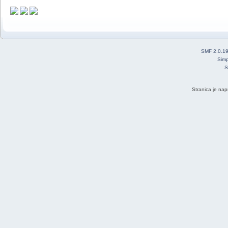
SMF 2.0.1
Simp
S
Stranica je nap