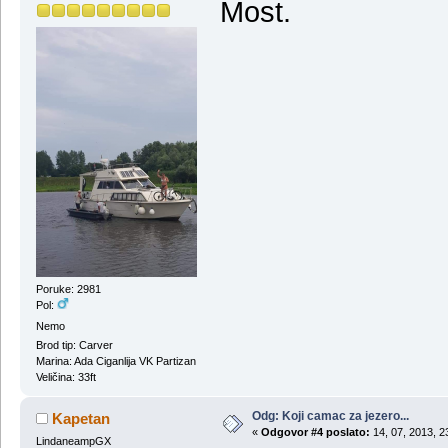
Most.
Poruke: 2981
Pol:
Nemo
Brod tip: Carver
Marina: Ada Ciganlija VK Partizan
Veličina: 33ft
Odg: Koji camac za jezero...
Kapetan
«
Odgovor #4 poslato:
14, 07, 2013, 2
LindaneampGX