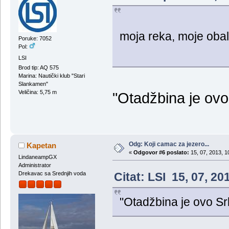
moja reka, moje obal
Poruke: 7052
Pol:
LSI
Brod tip: AQ 575
Marina: Nautički klub "Stari
Slankamen"
Veličina: 5,75 m
"Otadžbina je ovo
Odg: Koji camac za jezero...
Kapetan
«
Odgovor #6 poslato:
15, 07, 2013, 1
LindaneampGX
Administrator
Citat: LSI 15, 07, 2
Drekavac sa Srednjih voda
"Otadžbina je ovo Sr