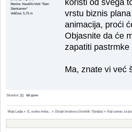
koristi od svega t
Marina: Nautički klub "Stari
Slankamen"
vrstu biznis plana 
Veličina: 5,75 m
animacija, proći ć
Objasnite da će m
zapatiti pastrmke .
Ma, znate vi već š
Stranice: [
1
]
Idi gore
Moja Ladja
»
E, ovako treba...
»
Dizajn brodova
(Urednik:
Профа
) »
Koji camac za jez