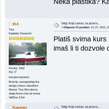
Neka plastika? K
Odg: Koji camac za jezero...
IKA
«
Odgovor #1 poslato:
14, 07, 2013, 2
Tisa
Kapitalac Dunavski
Platiš svima kurs p
imaš li ti dozvol
Poruke: 1902
Pol:
trenutno bezimen
Brod tip: samogradnja-Ika
design-zetovo vlasništvo
Marina: Tisa-9km,desna
obala,šesta vrba od mosta
Veličina: 6,5m
Odg: Koji camac za jezero...
Kapetan