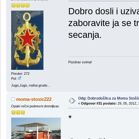
Dobro dosli i uziv
zaboravite ja se t
secanja.
Pozdrav svima!
Poruke: 272
Pol:
Jugo,Jugo, rodna grudo...
Odg: Dobrodošlica za Momu Stoši
moma-stosic222
«
Odgovor #31 poslato:
29, 05, 2012, 
Opaki rečni podnevni dremljivac
*