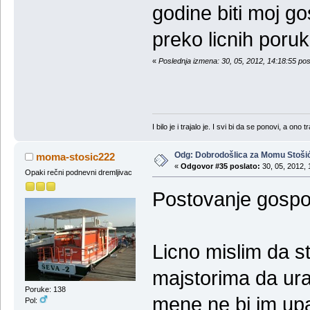
godine biti moj g
preko licnih poru
«
Poslednja izmena: 30, 05, 2012, 14:18:55 p
I bilo je i trajalo je. I svi bi da se ponovi, a ono t
Odg: Dobrodošlica za Momu Stoši
moma-stosic222
«
Odgovor #35 poslato:
30, 05, 2012, 
Opaki rečni podnevni dremljivac
Postovanje gospo
Licno mislim da st
majstorima da ura
Poruke: 138
mene ne bi im upal
Pol: