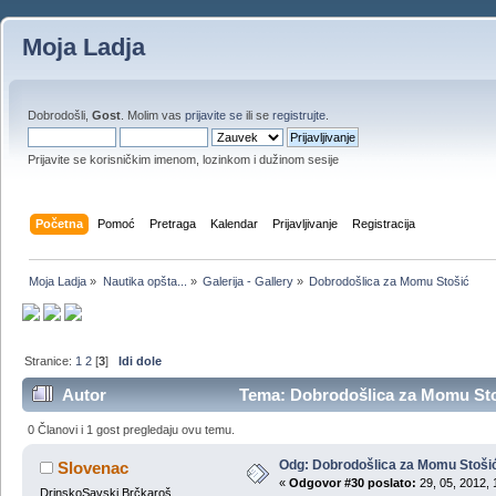
Moja Ladja
Dobrodošli,
Gost
. Molim vas
prijavite se
ili se
registrujte
.
Prijavite se korisničkim imenom, lozinkom i dužinom sesije
Početna
Pomoć
Pretraga
Kalendar
Prijavljivanje
Registracija
Moja Ladja
»
Nautika opšta...
»
Galerija - Gallery
»
Dobrodošlica za Momu Stošić
Stranice:
1
2
[
3
]
Idi dole
Autor
Tema: Dobrodošlica za Momu Stoš
0 Članovi i 1 gost pregledaju ovu temu.
Odg: Dobrodošlica za Momu Stoši
Slovenac
«
Odgovor #30 poslato:
29, 05, 2012, 
DrinskoSavski Brčkaroš