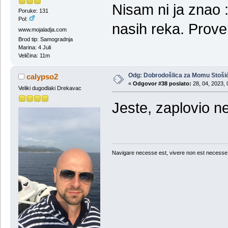
Nisam ni ja znao 
Poruke: 131
Pol:
nasih reka. Prove
www.mojaladja.com
Brod tip: Samogradnja
Marina: 4 Juli
Veličina: 11m
Odg: Dobrodošlica za Momu Stoši
calypso2
«
Odgovor #38 poslato:
28, 04, 2023, 
Veliki dugodlaki Drekavac
Jeste, zaplovio n
Navigare necesse est, vivere non est necesse