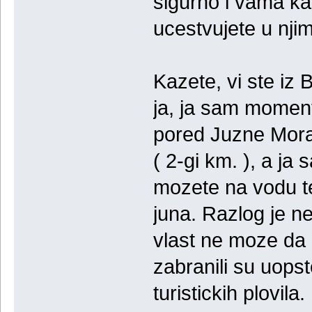
sigurno i vama kada
ucestvujete u njim
Kazete, vi ste iz 
ja, ja sam moment
pored Juzne Mora
( 2-gi km. ), a j
mozete na vodu te
juna. Razlog je ne
vlast ne moze da 
zabranili su uopst
turistickih plovil