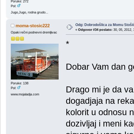
Poruke: 272
Pol:
Jugo,Jugo, rodna grudo...
Odg: Dobrodošlica za Momu Stoši
moma-stosic222
«
Odgovor #34 poslato:
30, 05, 2012, 
Opaki rečni podnevni dremljivac
*
Dobar Vam dan g
Poruke: 138
Drago mi je da vam
Pol:
www.mojaladja.com
dogadjaja na rek
kolorit u odnosu n
dozivljaj i meni k