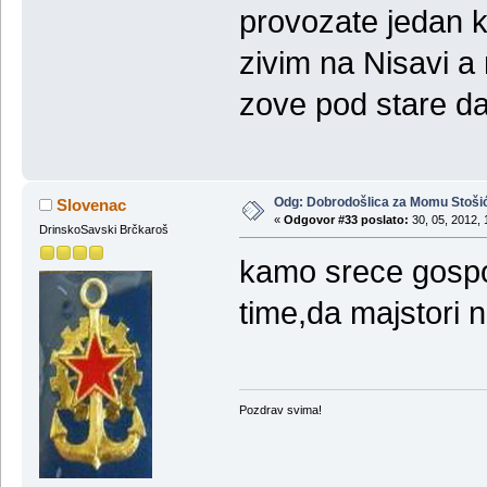
provozate jedan 
zivim na Nisavi 
zove pod stare d
Odg: Dobrodošlica za Momu Stoši
Slovenac
«
Odgovor #33 poslato:
30, 05, 2012, 
DrinskoSavski Brčkaroš
kamo srece gospo
time,da majstori 
Pozdrav svima!