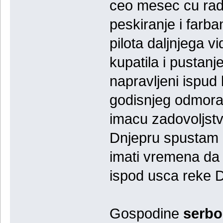
ceo mesec cu radi
peskiranje i farb
pilota daljnjega v
kupatila i pustanje 
napravljeni ispud
godisnjeg odmora 
imacu zadovoljst
Dnjepru spustam 
imati vremena da 
ispod usca reke 
Gospodine
serb