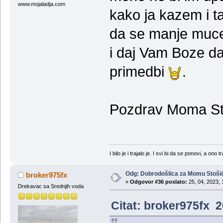
www.mojaladja.com
kako ja kazem i ta
da se manje muce 
i daj Vam Boze d
primedbi
.
Pozdrav Moma St
I bilo je i trajalo je. I svi bi da se ponovi, a ono t
Odg: Dobrodošlica za Momu Stoši
broker975fx
«
Odgovor #36 poslato:
25, 04, 2023, 
Drekavac sa Srednjih voda
Citat: broker975fx 2