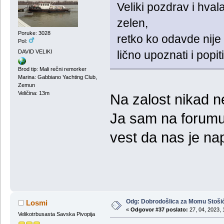
Veliki pozdrav i hva
zelen,
Poruke: 3028
retko ko odavde nije
Pol:
DAVID VELIKI
lično upoznati i popi
Brod tip: Mali rečni remorker
Marina: Gabbiano Yachting Club,
Zemun
Veličina: 13m
Na zalost nikad n
Ja sam na forum
vest da nas je n
Odg: Dobrodošlica za Momu Stoši
Losmi
«
Odgovor #37 poslato:
27, 04, 2023, 
Velikotrbusasta Savska Pivopija