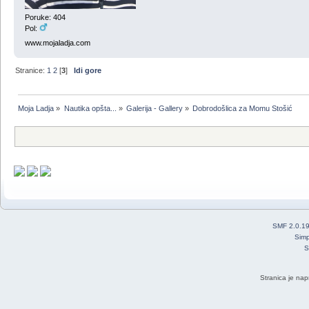
Poruke: 404
Pol:
www.mojaladja.com
Stranice:
1
2
[
3
]
Idi gore
Moja Ladja
»
Nautika opšta...
»
Galerija - Gallery
»
Dobrodošlica za Momu Stošić
SMF 2.0.1
Simp
S
Stranica je nap