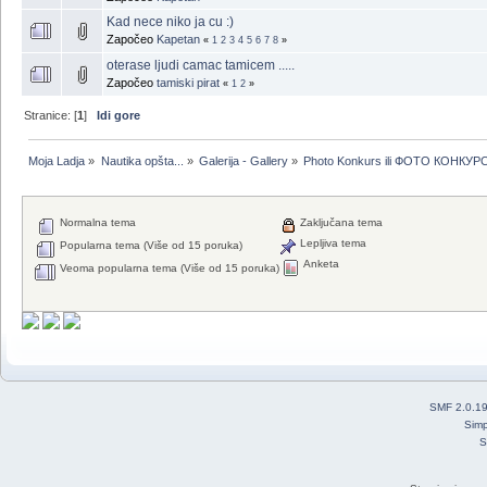
Kad nece niko ja cu :)
Započeo
Kapetan
«
1
2
3
4
5
6
7
8
»
oterase ljudi camac tamicem .....
Započeo
tamiski pirat
«
1
2
»
Stranice: [
1
]
Idi gore
Moja Ladja
»
Nautika opšta...
»
Galerija - Gallery
»
Photo Konkurs ili ФОТО КОНКУР
Normalna tema
Zaključana tema
Lepljiva tema
Popularna tema (Više od 15 poruka)
Anketa
Veoma popularna tema (Više od 15 poruka)
SMF 2.0.1
Simp
S