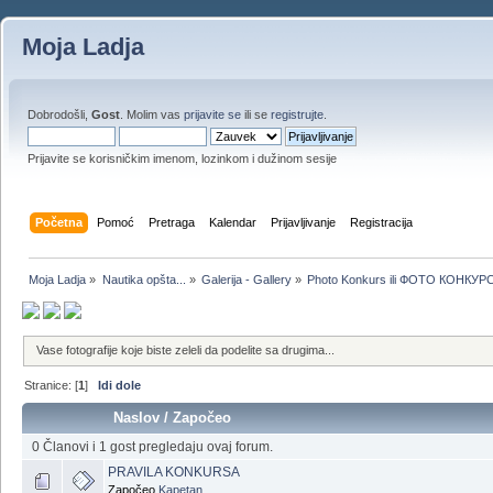
Moja Ladja
Dobrodošli,
Gost
. Molim vas
prijavite se
ili se
registrujte
.
Prijavite se korisničkim imenom, lozinkom i dužinom sesije
Početna
Pomoć
Pretraga
Kalendar
Prijavljivanje
Registracija
Moja Ladja
»
Nautika opšta...
»
Galerija - Gallery
»
Photo Konkurs ili ФОТО КОНКУР
Vase fotografije koje biste zeleli da podelite sa drugima...
Stranice: [
1
]
Idi dole
Naslov
/
Započeo
0 Članovi i 1 gost pregledaju ovaj forum.
PRAVILA KONKURSA
Započeo
Kapetan