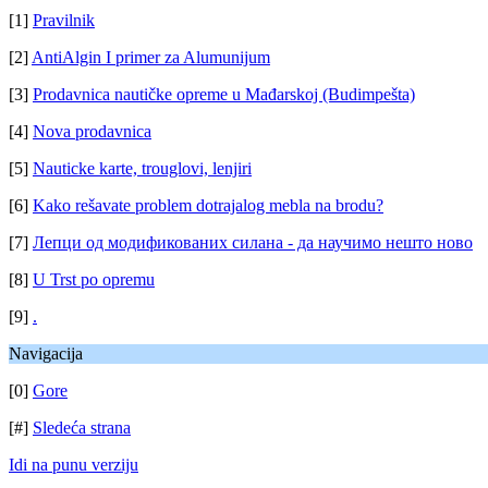
[1]
Pravilnik
[2]
AntiAlgin I primer za Alumunijum
[3]
Prodavnica nautičke opreme u Mađarskoj (Budimpešta)
[4]
Nova prodavnica
[5]
Nauticke karte, trouglovi, lenjiri
[6]
Kako rešavate problem dotrajalog mebla na brodu?
[7]
Лепци од модификованих силана - да научимо нешто ново
[8]
U Trst po opremu
[9]
.
Navigacija
[0]
Gore
[#]
Sledeća strana
Idi na punu verziju