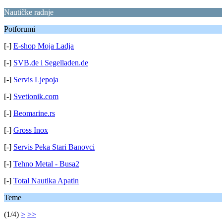
Nautičke radnje
Potforumi
[-]
E-shop Moja Ladja
[-]
SVB.de i Segelladen.de
[-]
Servis Ljepoja
[-]
Svetionik.com
[-]
Beomarine.rs
[-]
Gross Inox
[-]
Servis Peka Stari Banovci
[-]
Tehno Metal - Busa2
[-]
Total Nautika Apatin
Teme
(1/4)
>
>>