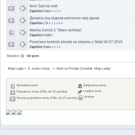
Novi Sad na vodi
Započeo
Kabe
«
1
2
»
Дунав је још једном наплатио свој данак
Započeo
LSI
«
1
2
3
4
»
Marina Dorćol 2 "Stara centrala"
Započeo
Kolibri
Povećane kontrole plovila na rekama u Srbiji 04.07.2019.
Započeo
Kabe
«
1
2
»
Stranice: [
1
]
Idi gore
Moja Ladja
»
E, ovako treba...
»
Vesti sa Portala
(Urednik:
Moja Lađa
)
Normalna tema
Zaključana tema
Lepljiva tema
Popularna tema (Više od 15 poruka)
Anketa
Veoma popularna tema (Više od 15 poruka)