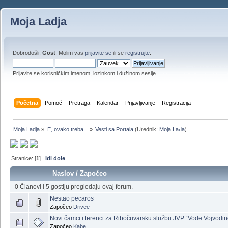
Moja Ladja
Dobrodošli,
Gost
. Molim vas
prijavite se
ili se
registrujte
.
Prijavite se korisničkim imenom, lozinkom i dužinom sesije
Početna
Pomoć
Pretraga
Kalendar
Prijavljivanje
Registracija
Moja Ladja
»
E, ovako treba...
»
Vesti sa Portala
(Urednik:
Moja Lađa
)
Stranice: [
1
]
Idi dole
Naslov
/
Započeo
0 Članovi i 5 gostiju pregledaju ovaj forum.
Nestao pecaros
Započeo
Drivee
Novi čamci i terenci za Ribočuvarsku službu JVP “Vode Vojvodin
Započeo
Kabe