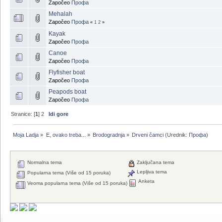
Započeo
Профа
Mehalah
Započeo
Профа
«
1
2
»
Kayak
Započeo
Профа
Canoe
Započeo
Профа
Flyfisher boat
Započeo
Профа
Peapods boat
Započeo
Профа
Stranice: [
1
]
2
Idi gore
Moja Ladja
»
E, ovako treba...
»
Brodogradnja
»
Drveni čamci
(Urednik:
Профа
)
Normalna tema
Zaključana tema
Lepljiva tema
Popularna tema (Više od 15 poruka)
Anketa
Veoma popularna tema (Više od 15 poruka)