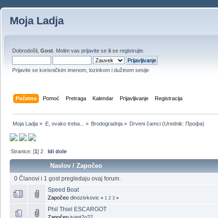
Moja Ladja
Dobrodošli,
Gost
. Molim vas
prijavite se
ili se
registrujte
.
Prijavite se korisničkim imenom, lozinkom i dužinom sesije
Početna
Pomoć
Pretraga
Kalendar
Prijavljivanje
Registracija
Moja Ladja
»
E, ovako treba...
»
Brodogradnja
»
Drveni čamci
(Urednik:
Профа
)
Stranice: [
1
]
2
Idi dole
Naslov
/
Započeo
0 Članovi i 1 gost pregledaju ovaj forum.
Speed Boat
Započeo
dinozivkovic
«
1
2
3
»
Phil Thiel ESCARGOT
Započeo
ivant2o22