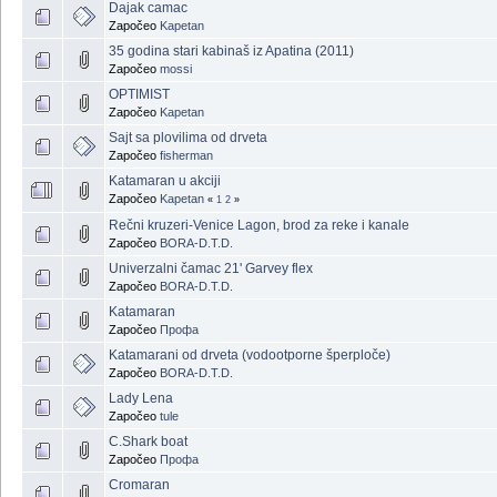
Dajak camac
Započeo
Kapetan
35 godina stari kabinaš iz Apatina (2011)
Započeo
mossi
OPTIMIST
Započeo
Kapetan
Sajt sa plovilima od drveta
Započeo
fisherman
Katamaran u akciji
Započeo
Kapetan
«
1
2
»
Rečni kruzeri-Venice Lagon, brod za reke i kanale
Započeo
BORA-D.T.D.
Univerzalni čamac 21' Garvey flex
Započeo
BORA-D.T.D.
Katamaran
Započeo
Профа
Katamarani od drveta (vodootporne šperploče)
Započeo
BORA-D.T.D.
Lady Lena
Započeo
tule
C.Shark boat
Započeo
Профа
Cromaran