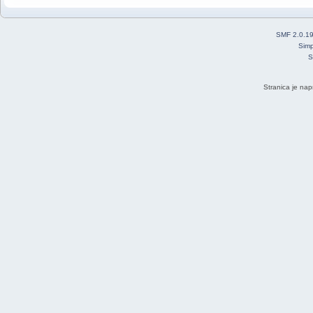
SMF 2.0.1
Simp
S
Stranica je nap