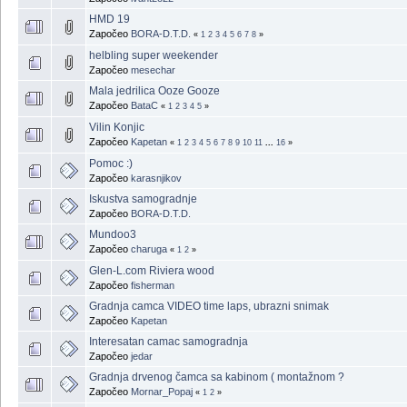
HMD 19
Započeo
BORA-D.T.D.
«
1
2
3
4
5
6
7
8
»
helbling super weekender
Započeo
mesechar
Mala jedrilica Ooze Gooze
Započeo
BataC
«
1
2
3
4
5
»
Vilin Konjic
Započeo
Kapetan
«
1
2
3
4
5
6
7
8
9
10
11
...
16
»
Pomoc :)
Započeo
karasnjikov
Iskustva samogradnje
Započeo
BORA-D.T.D.
Mundoo3
Započeo
charuga
«
1
2
»
Glen-L.com Riviera wood
Započeo
fisherman
Gradnja camca VIDEO time laps, ubrazni snimak
Započeo
Kapetan
Interesatan camac samogradnja
Započeo
jedar
Gradnja drvenog čamca sa kabinom ( montažnom ?
Započeo
Mornar_Popaj
«
1
2
»