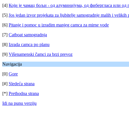
[4]
Који је чамац бољи - од алуминијума, од фибергласа или од
[5]
Jos jedan izvor projekata za ljubitelje samogradnje malih i velikih 
[6]
Pitanje i pomoc u izradim manjeg camca za mirne vode
[7]
Catboat samogradnja
[8]
Izrada camca po planu
[9]
Višenamenski čamci za brzi prevoz
Navigacija
[0]
Gore
[#]
Sledeća strana
[*]
Prethodna strana
Idi na punu verziju