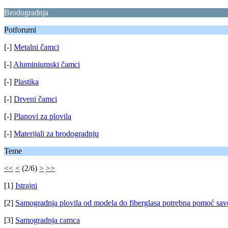
Brodogradnja
Potforumi
[-]
Metalni čamci
[-]
Aluminiumski čamci
[-]
Plastika
[-]
Drveni čamci
[-]
Planovi za plovila
[-]
Materijali za brodogradnju
Teme
<<
<
(2/6)
>
>>
[1]
Istrajni
[2]
Samogradnja plovila od modela do fiberglasa potrebna pomoć save
[3]
Samogradnja camca