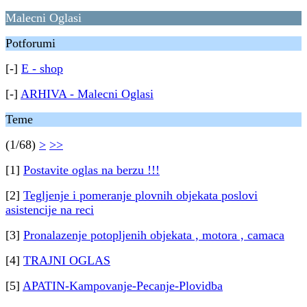
Malecni Oglasi
Potforumi
[-]
E - shop
[-]
ARHIVA - Malecni Oglasi
Teme
(1/68)
>
>>
[1]
Postavite oglas na berzu !!!
[2]
Tegljenje i pomeranje plovnih objekata poslovi
asistencije na reci
[3]
Pronalazenje potopljenih objekata , motora , camaca
[4]
TRAJNI OGLAS
[5]
APATIN-Kampovanje-Pecanje-Plovidba