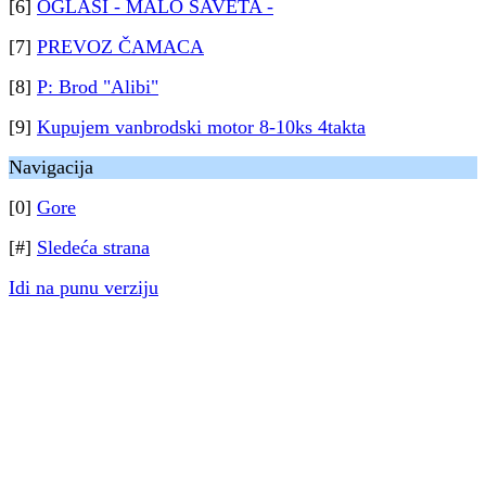
[6]
OGLASI - MALO SAVETA -
[7]
PREVOZ ČAMACA
[8]
P: Brod "Alibi"
[9]
Kupujem vanbrodski motor 8-10ks 4takta
Navigacija
[0]
Gore
[#]
Sledeća strana
Idi na punu verziju