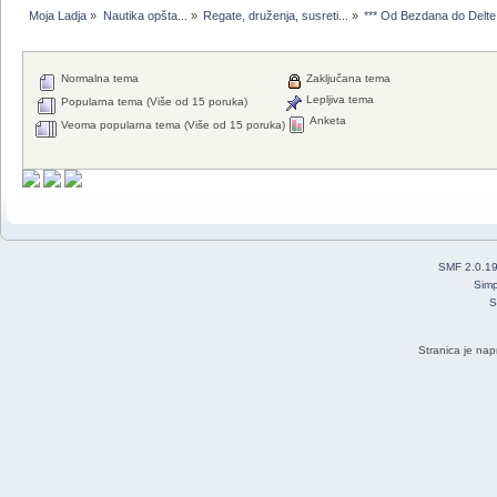
Moja Ladja
»
Nautika opšta...
»
Regate, druženja, susreti...
»
*** Od Bezdana do Delte 
Normalna tema
Zaključana tema
Lepljiva tema
Popularna tema (Više od 15 poruka)
Anketa
Veoma popularna tema (Više od 15 poruka)
SMF 2.0.1
Simp
S
Stranica je nap