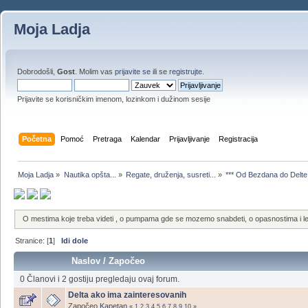
Moja Ladja
Dobrodošli,
Gost
. Molim vas
prijavite se
ili se
registrujte
.
Prijavite se korisničkim imenom, lozinkom i dužinom sesije
Početna
Pomoć
Pretraga
Kalendar
Prijavljivanje
Registracija
Moja Ladja
»
Nautika opšta...
»
Regate, druženja, susreti...
»
*** Od Bezdana do Delte 
O mestima koje treba videti , o pumpama gde se mozemo snabdeti, o opasnostima i le
Stranice: [
1
]
Idi dole
Naslov
/
Započeo
0 Članovi i 2 gostiju pregledaju ovaj forum.
Delta ako ima zainteresovanih
Započeo
Kapetan
«
1
2
3
4
5
6
7
8
9
10
»