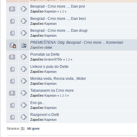
Beograd - Crno more .... Dan prvi
Započeo
Kapetan
«
1
2
»
Beograd - Crno more .... Dan treci
Započeo
Kapetan
Beograd - Crno more .... Dan drugi
Započeo
Kapetan
PREMEŠTENA: Odg: Beograd - Crno more ... Komentari
Započeo
oblak
Povratak sa Delte
Započeo
broker975fx
«
1
2
»
Linkovi o putu do Delte
Započeo
Kapetan
Morska voda, Recna voda , Motor
Započeo
Kapetan
Tabanasem na Crno more
Započeo
Kapetan
«
1
2
3
»
Evo ga...
Započeo
Kapetan
Razgovori o Delti
Započeo
Kapetan
Stranice: [
1
]
Idi gore