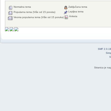
Normalna tema
Zaključana tema
Lepljiva tema
Popularna tema (Više od 15 poruka)
Anketa
Veoma popularna tema (Više od 15 poruka)
SMF 2.0.1
Simp
S
Stranica je na