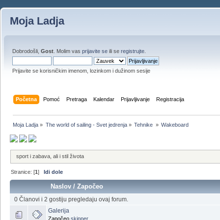
Moja Ladja
Dobrodošli,
Gost
. Molim vas
prijavite se
ili se
registrujte
.
Prijavite se korisničkim imenom, lozinkom i dužinom sesije
Početna
Pomoć
Pretraga
Kalendar
Prijavljivanje
Registracija
Moja Ladja
»
The world of sailing - Svet jedrenja
»
Tehnike 
»
Wakeboard
sport i zabava, ali i stil života
Stranice: [
1
]
Idi dole
Naslov
/
Započeo
0 Članovi i 2 gostiju pregledaju ovaj forum.
Galerija
Započeo
skipper