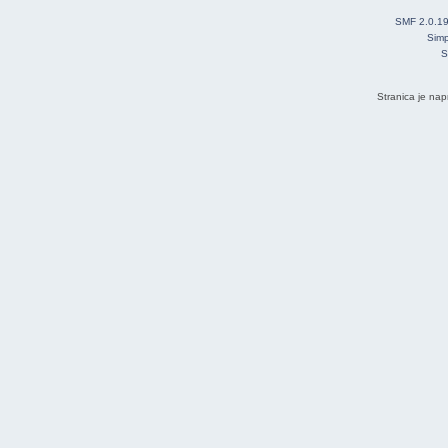
SMF 2.0.1
Simp
S
Stranica je nap