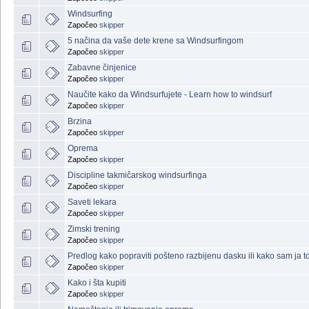
Windsurfing
Započeo
skipper
5 načina da vaše dete krene sa Windsurfingom
Započeo
skipper
Zabavne činjenice
Započeo
skipper
Naučite kako da Windsurfujete - Learn how to windsurf
Započeo
skipper
Brzina
Započeo
skipper
Oprema
Započeo
skipper
Discipline takmičarskog windsurfinga
Započeo
skipper
Saveti lekara
Započeo
skipper
Zimski trening
Započeo
skipper
Predlog kako popraviti pošteno razbijenu dasku ili kako sam ja 
Započeo
skipper
Kako i šta kupiti
Započeo
skipper