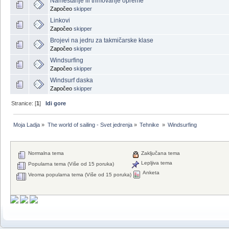
Nameštanje ili trimovanje opreme
Započeo
skipper
Linkovi
Započeo
skipper
Brojevi na jedru za takmičarske klase
Započeo
skipper
Windsurfing
Započeo
skipper
Windsurf daska
Započeo
skipper
Stranice: [
1
]
Idi gore
Moja Ladja
»
The world of sailing - Svet jedrenja
»
Tehnike 
»
Windsurfing
Normalna tema
Zaključana tema
Lepljiva tema
Popularna tema (Više od 15 poruka)
Anketa
Veoma popularna tema (Više od 15 poruka)