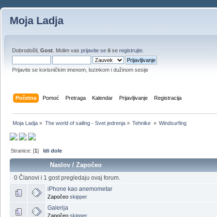
Moja Ladja
Dobrodošli,
Gost
. Molim vas
prijavite se
ili se
registrujte
.
Prijavite se korisničkim imenom, lozinkom i dužinom sesije
Početna
Pomoć
Pretraga
Kalendar
Prijavljivanje
Registracija
Moja Ladja
»
The world of sailing - Svet jedrenja
»
Tehnike 
»
Windsurfing
Stranice: [
1
]
Idi dole
Naslov
/
Započeo
0 Članovi i 1 gost pregledaju ovaj forum.
iPhone kao anemometar
Započeo
skipper
Galerija
Započeo
skipper