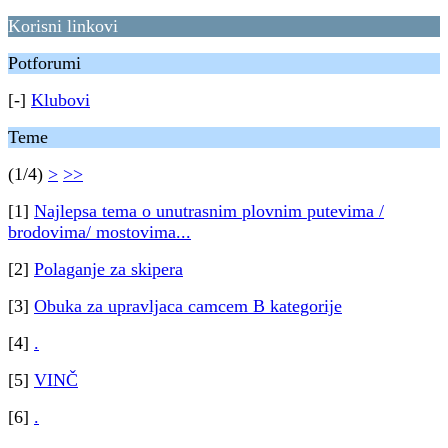
Korisni linkovi
Potforumi
[-]
Klubovi
Teme
(1/4)
>
>>
[1]
Najlepsa tema o unutrasnim plovnim putevima /
brodovima/ mostovima...
[2]
Polaganje za skipera
[3]
Obuka za upravljaca camcem B kategorije
[4]
.
[5]
VINČ
[6]
.