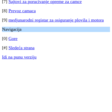
[7]
Sajtovi za porucivanje opreme za camce
[8]
Prevoz camaca
[9]
medjunarodni registar za osiguranje plovila i motora
Navigacija
[0]
Gore
[#]
Sledeća strana
Idi na punu verziju