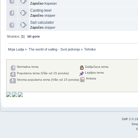
Započeo
Kapetan
Canting keel
Započeo
skipper
Sail calculator
Započeo
skipper
Stranice: [
1
]
Idi gore
Moja Ladja
»
The world of sailing - Svet jedrenja
»
Tehnike 
Normalna tema
Zaključana tema
Lepljiva tema
Popularna tema (Više od 15 poruka)
Anketa
Veoma popularna tema (Više od 15 poruka)
SMF 2.0.1
Simp
S