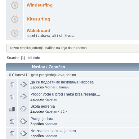
Windsurfing
Kitesurfing
Wakeboard
sport i zabava, ali i stil života
razne tehnike jedrenja, načine na koje da to radimo
Stranice: [
1
]
Idi dole
Naslov
/
Započeo
0 Članovi i 1 gost pregledaju ovaj forum.
Да се подсетимо везивања чворова
Započeo
Mornar u kanalu
Prodor vode u brod i neka brza resenja....
Započeo
Kapetan
Skola jedrenja
Započeo
Kapetan
«
1
2
»
Pranje jedara
Započeo
Kapetan
Ne znam ni sam sta je hteo ...
Započeo
Kapetan