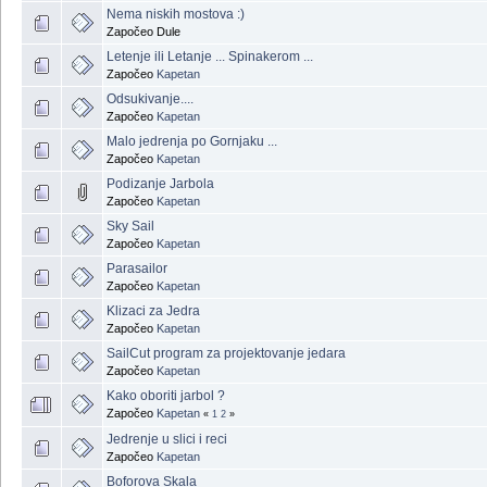
Nema niskih mostova :)
Započeo Dule
Letenje ili Letanje ... Spinakerom ...
Započeo
Kapetan
Odsukivanje....
Započeo
Kapetan
Malo jedrenja po Gornjaku ...
Započeo
Kapetan
Podizanje Jarbola
Započeo
Kapetan
Sky Sail
Započeo
Kapetan
Parasailor
Započeo
Kapetan
Klizaci za Jedra
Započeo
Kapetan
SailCut program za projektovanje jedara
Započeo
Kapetan
Kako oboriti jarbol ?
Započeo
Kapetan
«
1
2
»
Jedrenje u slici i reci
Započeo
Kapetan
Boforova Skala