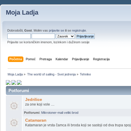
Moja Ladja
Dobrodošli,
Gost
. Molim vas
prijavite se
ili se
registrujte
.
Prijavite se korisničkim imenom, lozinkom i dužinom sesije
Početna
Pomoć
Pretraga
Kalendar
Prijavljivanje
Registracija
Moja Ladja
»
The world of sailing - Svet jedrenja
»
Tehnike 
Potforumi
Jedrilice
za one koji vole ....
Potforumi
:
Mikrotoner-mali veliki brod
Catamaran
Katamaran je vrsta čamca ili broda koji se sastoji od dva trupa sp