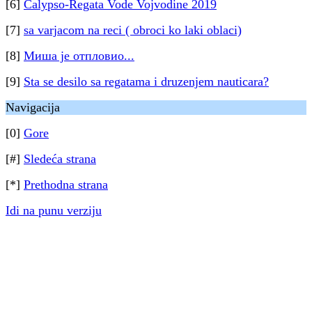
[6]
Calypso-Regata Vode Vojvodine 2019
[7]
sa varjacom na reci ( obroci ko laki oblaci)
[8]
Миша је отпловио...
[9]
Sta se desilo sa regatama i druzenjem nauticara?
Navigacija
[0]
Gore
[#]
Sledeća strana
[*]
Prethodna strana
Idi na punu verziju