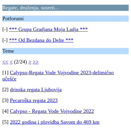
Regate, druženja, susreti...
Potforumi
[-]
*** Grupa Gradjana Moja Ladja ***
[-]
*** Od Bezdana do Delte ***
Teme
<<
<
(2/24)
>
>>
[1]
Calypso-Regata Vode Vojvodine 2023-delimično
učešće
[2]
drinska regata Ljubovija
[3]
Pecaroška regata 2023
[4]
Calypso - Regata Vode Vojvodine 2022
[5]
2022 godina i plovidba Savom do 469 km