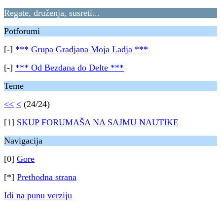
Regate, druženja, susreti...
Potforumi
[-]
*** Grupa Gradjana Moja Ladja ***
[-]
*** Od Bezdana do Delte ***
Teme
<<
<
(24/24)
[1]
SKUP FORUMAŠA NA SAJMU NAUTIKE
Navigacija
[0]
Gore
[*]
Prethodna strana
Idi na punu verziju