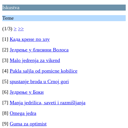
Iskustva
Teme
(1/3)
>
>>
[1]
Када крене по злу
[2]
Једрење у близини Волоса
[3]
Malo jedrenja za vikend
[4]
Pukla saljla od pomicne kobilice
[5]
spustanje broda u Crnoj gori
[6]
Једрење у Боки
[7]
Manja jedrilica, saveti i razmišljanja
[8]
Omega jedra
[9]
Guma za optimist