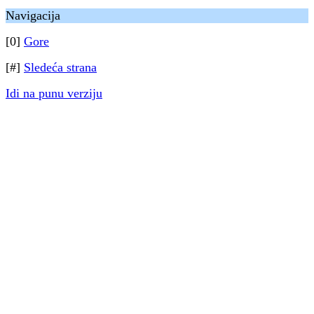
Navigacija
[0]
Gore
[#]
Sledeća strana
Idi na punu verziju