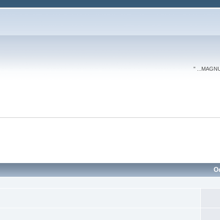
" ...MAGN
O