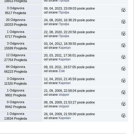
od strane
Профа
18653 Pregleda
3 Odgovora
09, 04, 2023, 23:09:03 posle podne
od strane
Профа
8517 Pregleda
20 Odgovora
24, 08, 2020, 16:38:29 posle podne
od strane
Профа
18333 Pregleda
1 Odgovora
22, 08, 2020, 22:20:56 posle podne
od strane
Профа
6717 Pregleda
3 Odgovora
03, 04, 2012, 18:39:55 posle podne
od strane
Kapetan
15599 Pregleda
12 Odgovora
20, 03, 2011, 17:36:01 posle podne
od strane
Kapetan
27754 Pregleda
84 Odgovora
09, 03, 2011, 19:57:05 posle podne
od strane
Zole
66223 Pregleda
3 Odgovora
12, 04, 2010, 21:45:59 posle podne
od strane
Kapetan
11320 Pregleda
1 Odgovora
21, 09, 2009, 22:58:04 posle podne
od strane
skipper
9802 Pregleda
0 Odgovora
08, 09, 2009, 21:53:27 posle podne
od strane
skipper
9942 Pregleda
1 Odgovora
26, 04, 2009, 21:59:00 posle podne
od strane
Kapetan
13834 Pregleda