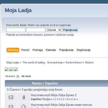
Moja Ladja
Dobrodošli,
Gost
. Molim vas
prijavite se
ili se
registrujte
.
Prijavite se korisničkim imenom, lozinkom i dužinom sesije
Početna
Pomoć
Pretraga
Kalendar
Prijavljivanje
Registracija
Moja Ladja
»
The world of sailing - Svet jedrenja
»
Korisni linkovi
»
Klubovi
Stranice: [
1
]
Idi dole
Naslov
/
Započeo
0 Članovi i 3 gostiju pregledaju ovaj forum.
Наутички клуб Моја Лађа Брчко 2
Započeo
Профа
«
1
2
3
4
5
6
7
8
9
10
11
»
Наутички клуб Моја Лађа Брчко-нови понтон