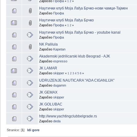
Započeo
Профа
«
1
2
»
Наутички клуб Моја Лађа Брчко-нови чамци-Тајмен
Započeo
Профа
Наутички клуб Моја Лађа Брчко
Započeo
Профа
«
1
2
»
Наутички клуб Моја Лађа Брчко - youtube kanal
Započeo
Профа
NK Palilula
Započeo
Kapetan
Akademski jedrilicarski klub Beograd - AJK
Započeo
espresso
JK LAMAR
Započeo
skipper
«
1
2
3
4
5
6
»
UDRUZENJE NAUTICARA "ADA CIGANLIJA"
Započeo
dugamm
JK GEMAX
Započeo
skipper
JK GOLUBAC
Započeo
skipper
http://www.yachtingclubbelgrade.rs
Započeo
deda
Stranice: [
1
]
Idi gore