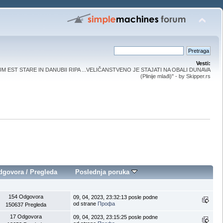
Vesti:
UM EST STARE IN DANUBII RIPA ...VELIČANSTVENO JE STAJATI NA OBALI DUNAVA
(Plinije mlađi)" - by Skipper.rs
dgovora
/
Pregleda
Poslednja poruka
154 Odgovora
09, 04, 2023, 23:32:13 posle podne
od strane
Профа
150637 Pregleda
17 Odgovora
09, 04, 2023, 23:15:25 posle podne