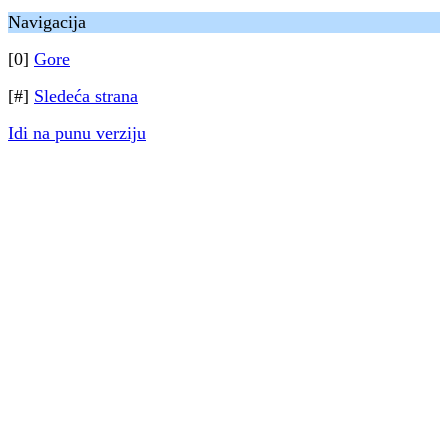
Navigacija
[0]
Gore
[#]
Sledeća strana
Idi na punu verziju