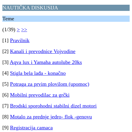
NAUTIČKA DISKUSIJA
Teme
(1/39)
>
>>
[1]
Pravilnik
[2]
Kanali i prevodnice Vojvodine
[3]
Aqva lux i Yamaha autolube 20ks
[4]
Stigla bela lađa - konačno
[5]
Potraga za prvim plovilom (upomoc)
[6]
Mobilni prevodilac za grčki
[7]
Brodski sporohodni stabilni dizel motori
[8]
Motalo za prednje jedro- flok -genovu
[9]
Registracija camaca