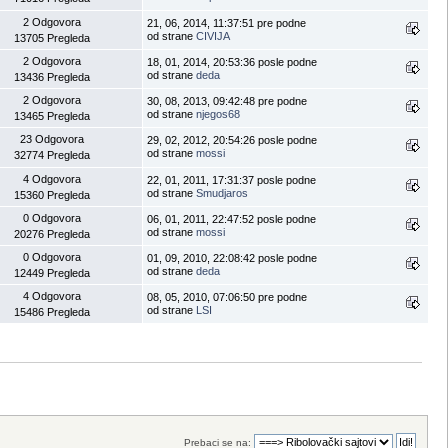
2 Odgovora
21, 06, 2014, 11:37:51 pre podne
od strane
CIVIJA
13705 Pregleda
2 Odgovora
18, 01, 2014, 20:53:36 posle podne
od strane
deda
13436 Pregleda
2 Odgovora
30, 08, 2013, 09:42:48 pre podne
od strane
njegos68
13465 Pregleda
23 Odgovora
29, 02, 2012, 20:54:26 posle podne
od strane
mossi
32774 Pregleda
4 Odgovora
22, 01, 2011, 17:31:37 posle podne
od strane
Smudjaros
15360 Pregleda
0 Odgovora
06, 01, 2011, 22:47:52 posle podne
od strane
mossi
20276 Pregleda
0 Odgovora
01, 09, 2010, 22:08:42 posle podne
od strane
deda
12449 Pregleda
4 Odgovora
08, 05, 2010, 07:06:50 pre podne
od strane
LSI
15486 Pregleda
Prebaci se na: