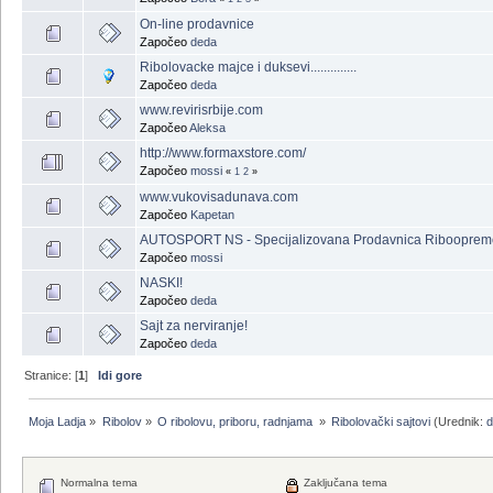
On-line prodavnice
Započeo
deda
Ribolovacke majce i duksevi..............
Započeo
deda
www.revirisrbije.com
Započeo
Aleksa
http://www.formaxstore.com/
Započeo
mossi
«
1
2
»
www.vukovisadunava.com
Započeo
Kapetan
AUTOSPORT NS - Specijalizovana Prodavnica Ribooprem
Započeo
mossi
NASKI!
Započeo
deda
Sajt za nerviranje!
Započeo
deda
Stranice: [
1
]
Idi gore
Moja Ladja
»
Ribolov
»
O ribolovu, priboru, radnjama 
»
Ribolovački sajtovi
(Urednik:
Normalna tema
Zaključana tema