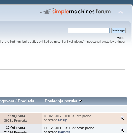
Vesti:
ri vrste ljudi: oni koji su živi, oni koji su mrtvi i oni koji plove.'' - nepoznati pisac by skipper
dgovora
/
Pregleda
Poslednja poruka
15 Odgovora
16, 02, 2012, 10:40:31 pre podne
od strane
Mezija
39931 Pregleda
37 Odgovora
17, 12, 2014, 13:30:22 posle podne
od strane
Kapetan
71016 Pregleda