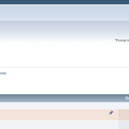
''Postoje t
deda
)
O