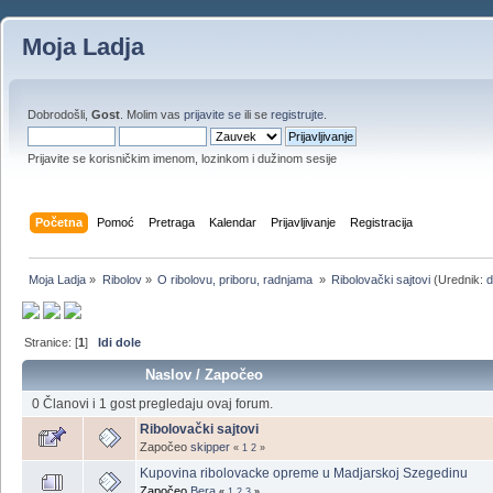
Moja Ladja
Dobrodošli,
Gost
. Molim vas
prijavite se
ili se
registrujte
.
Prijavite se korisničkim imenom, lozinkom i dužinom sesije
Početna
Pomoć
Pretraga
Kalendar
Prijavljivanje
Registracija
Moja Ladja
»
Ribolov
»
O ribolovu, priboru, radnjama 
»
Ribolovački sajtovi
(Urednik:
Stranice: [
1
]
Idi dole
Naslov
/
Započeo
0 Članovi i 1 gost pregledaju ovaj forum.
Ribolovački sajtovi
Započeo
skipper
«
1
2
»
Kupovina ribolovacke opreme u Madjarskoj Szegedinu
Započeo
Bera
«
1
2
3
»