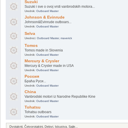
Suzuki
Suzuki i sve o ovoj vrsti vanbrodskih motora...
Urednik:
Outboard Master
Johnson & Evinrude
Johnson&Evinrude outboars...
Urednik:
Outboard Master
Selva
Urednici:
Outboard Master
,
maverick
Tomos
Tomos made in Slovenia
Urednik:
Outboard Master
Mercury & Crysler
Mercury & Crysler made in USA
Urednik:
Outboard Master
Россия
Браћа Руси...
Urednik:
Outboard Master
China
Vanbrodski motori iz Narodne Republike Kine
Urednik:
Outboard Master
Tohatsu
Tohatsu outboars
Urednik:
Outboard Master
Dvotaknti, Četvorotaktni, Delovi, Iskustva, Sajle...