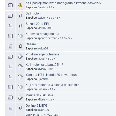
da li postoji montazna nadogradnja krmene daske???
Započeo
Bandzi
«
1
2
»
Sail motori
Započeo
dalibor
«
1
2
3
4
5
»
Suzuki 20hp EFI
Započeo
MarkoSK90
Kupovina novog motora
Započeo
spearfisherman
«
1
2
3
4
5
»
Ozeam
Započeo
jovica66
Proklizavanje poteznice
Započeo
mossi
«
1
2
3
»
Koji motor za tabanaš 5m?
Započeo
kiviboy1989
Yamaha HT ili Honda 20 powerthrust
Započeo
Djomla92
Koji nov motor od 30 konja da kupim?
Započeo
Bossnk
«
1
2
»
Mariner 8 - iskustva
Započeo
Mikely
«
1
2
»
Delfino 5 MEP3
Započeo
kaleh100
MEP Delfino 3 (Ducati)