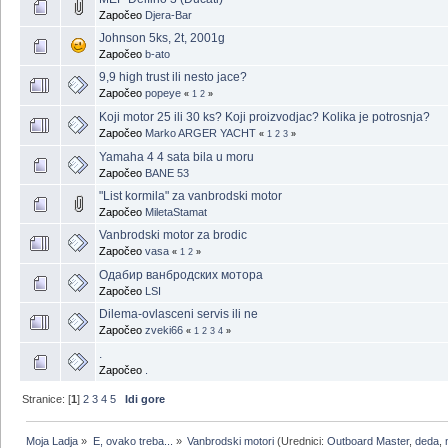
Započeo
Djera-Bar
Johnson 5ks, 2t, 2001g
Započeo
b-ato
9,9 high trust ili nesto jace?
Započeo
popeye
«
1
2
»
Koji motor 25 ili 30 ks? Koji proizvodjac? Kolika je potrosnja?
Započeo
Marko ARGER YACHT
«
1
2
3
»
Yamaha 4 4 sata bila u moru
Započeo
BANE 53
"List kormila" za vanbrodski motor
Započeo
MiletaStamat
Vanbrodski motor za brodic
Započeo
vasa
«
1
2
»
Oдабир ванбродских мотора
Započeo
LSI
Dilema-ovlasceni servis ili ne
Započeo
zveki66
«
1
2
3
4
»
.
Započeo
.
Stranice: [
1
]
2
3
4
5
Idi gore
Moja Ladja
»
E, ovako treba...
»
Vanbrodski motori
(Urednici:
Outboard Master
,
deda
,