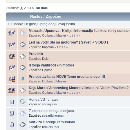
Stranice: [
1
]
2
3
4
5
Idi dole
Naslov
/
Započeo
0 Članovi i 8 gostiju pregledaju ovaj forum.
Manuals, Uputstva , Knjige, Informacije i Linkovi (only outboar
Započeo
Outboard Master
«
1
2
3
4
»
Led na vodi! Sta sa motorom? ( Saveti + VIDEO )
Započeo
Kapetan
«
1
2
3
4
»
Pravilnik
Započeo Dule
Istorija vanbrodskih motora
Započeo
Профа
Pre postavljanja NOVE Teme procitajte ovo !!!!
Započeo
Outboard Master
Koju Marku Vanbroskog Motora vi imate na Vasim Plovilima?
Započeo
Outboard Master
«
1
2
3
4
»
Honda VS Tohatsu
Započeo
shomysss
Zamena semeringa menjaca
Započeo
spearfisherman
Aditiv za ciscenje karburatora
Započeo
broker975fx