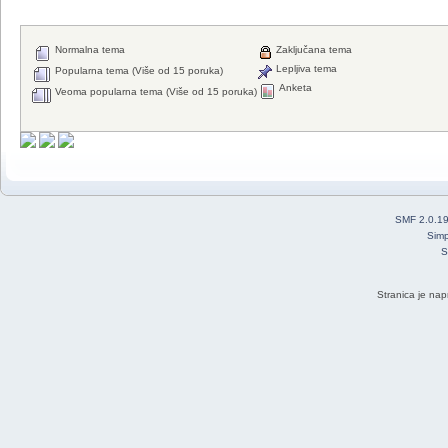
Normalna tema
Zaključana tema
Lepljiva tema
Popularna tema (Više od 15 poruka)
Anketa
Veoma popularna tema (Više od 15 poruka)
SMF 2.0.1
Simp
S
Stranica je nap