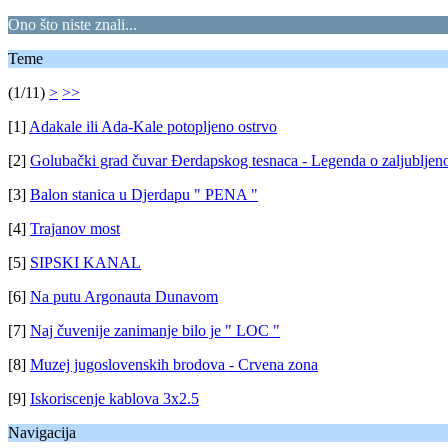
Ono što niste znali...
Teme
(1/11)
>
>>
[1]
Adakale ili Ada-Kale potopljeno ostrvo
[2]
Golubački grad čuvar Đerdapskog tesnaca - Legenda o zaljublje
[3]
Balon stanica u Djerdapu " PENA "
[4]
Trajanov most
[5]
SIPSKI KANAL
[6]
Na putu Argonauta Dunavom
[7]
Naj čuvenije zanimanje bilo je " LOC "
[8]
Muzej jugoslovenskih brodova - Crvena zona
[9]
Iskoriscenje kablova 3x2.5
Navigacija