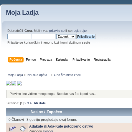
Moja Ladja
Dobrodošli,
Gost
. Molim vas
prijavite se
ili se
registrujte
.
Prijavite se korisničkim imenom, lozinkom i dužinom sesije
Početna
Pomoć
Pretraga
Kalendar
Prijavljivanje
Registracija
Moja Ladja
»
Nautika opšta...
»
Ono što niste znali...
Plovimo i ne vidimo mnogo toga , što oko nas što ispod nas..
Stranice: [
1
]
2
3
4
Idi dole
Naslov
/
Započeo
0 Članovi i 3 gostiju pregledaju ovaj forum.
Adakale ili Ada-Kale potopljeno ostrvo
Započeo
skipper