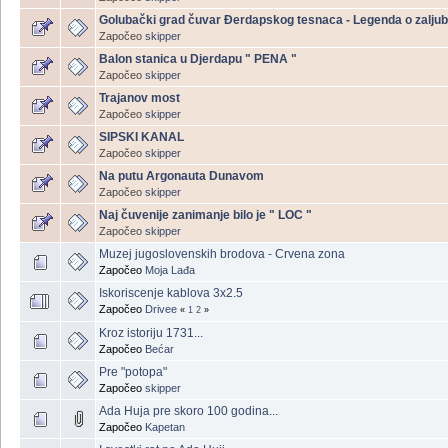
Golubački grad čuvar Đerdapskog tesnaca - Legenda o zalju
Započeo
skipper
Balon stanica u Djerdapu " PENA "
Započeo
skipper
Trajanov most
Započeo
skipper
SIPSKI KANAL
Započeo
skipper
Na putu Argonauta Dunavom
Započeo
skipper
Naj čuvenije zanimanje bilo je " LOC "
Započeo
skipper
Muzej jugoslovenskih brodova - Crvena zona
Započeo
Moja Lađa
Iskoriscenje kablova 3x2.5
Započeo
Drivee
«
1
2
»
Kroz istoriju 1731...
Započeo
Bećar
Pre "potopa"
Započeo
skipper
Ada Huja pre skoro 100 godina...
Započeo
Kapetan