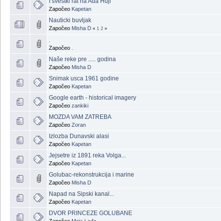
I svestki rat na Ada Huji
Započeo
Kapetan
Nauticki buvljak
Započeo
Misha D
«
1
2
»
.
Započeo
.
Naše reke pre ..... godina
Započeo
Misha D
Snimak usca 1961 godine
Započeo
Kapetan
Google earth - historical imagery
Započeo
zankiki
MOZDA VAM ZATREBA
Započeo
Zoran
Izlozba Dunavski alasi
Započeo
Kapetan
Jejsetre iz 1891 reka Volga...
Započeo
Kapetan
Golubac-rekonstrukcija i marine
Započeo
Misha D
Napad na Sipski kanal...
Započeo
Kapetan
DVOR PRINCEZE GOLUBANE
Započeo
Moja Lađa