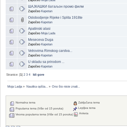
ШАЈКАШКИ батаљон промо филм
Započeo
Kapetan
Oslobodjenje Rijeke i Splita 1918te
Započeo
Kapetan
Apatinski alasi
Započeo
Moja Lađa
Meseceva Duga
Započeo
Kapetan
Vetrovima Rimskog carstva...
Započeo
Kapetan
U skladu sa prirodom ...
Započeo
Kapetan
Stranice: [
1
]
2
3
4
Idi gore
Moja Ladja
»
Nautika opšta...
»
Ono što niste znali...
Normalna tema
Zaključana tema
Lepljiva tema
Popularna tema (Više od 15 poruka)
Anketa
Veoma popularna tema (Više od 15 poruka)