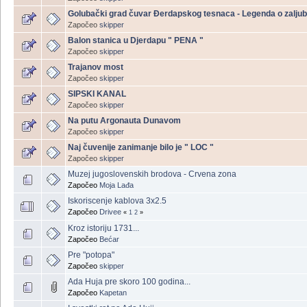
Golubački grad čuvar Đerdapskog tesnaca - Legenda o zalju
Započeo
skipper
Balon stanica u Djerdapu " PENA "
Započeo
skipper
Trajanov most
Započeo
skipper
SIPSKI KANAL
Započeo
skipper
Na putu Argonauta Dunavom
Započeo
skipper
Naj čuvenije zanimanje bilo je " LOC "
Započeo
skipper
Muzej jugoslovenskih brodova - Crvena zona
Započeo
Moja Lađa
Iskoriscenje kablova 3x2.5
Započeo
Drivee
«
1
2
»
Kroz istoriju 1731...
Započeo
Bećar
Pre "potopa"
Započeo
skipper
Ada Huja pre skoro 100 godina...
Započeo
Kapetan