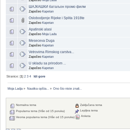
ШАЈКАШКИ батаљон промо филм
Započeo
Kapetan
Oslobodjenje Rijeke i Splita 1918te
Započeo
Kapetan
Apatinski alasi
Započeo
Moja Lađa
Meseceva Duga
Započeo
Kapetan
Vetrovima Rimskog carstva...
Započeo
Kapetan
U skladu sa prirodom ...
Započeo
Kapetan
Stranice: [
1
]
2
3
4
Idi gore
Moja Ladja
»
Nautika opšta...
»
Ono što niste znali...
Normalna tema
Zaključana tema
Lepljiva tema
Popularna tema (Više od 15 poruka)
Anketa
Veoma popularna tema (Više od 15 poruka)