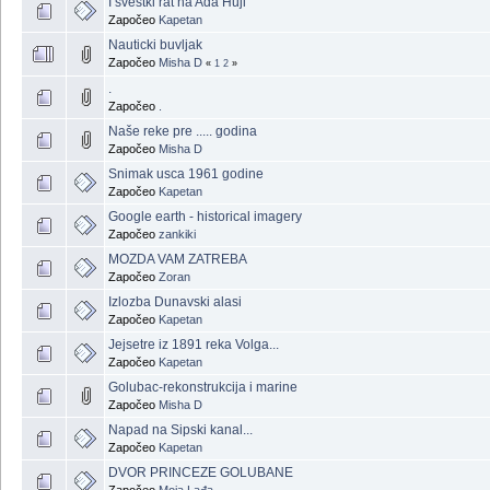
I svestki rat na Ada Huji
Započeo
Kapetan
Nauticki buvljak
Započeo
Misha D
«
1
2
»
.
Započeo
.
Naše reke pre ..... godina
Započeo
Misha D
Snimak usca 1961 godine
Započeo
Kapetan
Google earth - historical imagery
Započeo
zankiki
MOZDA VAM ZATREBA
Započeo
Zoran
Izlozba Dunavski alasi
Započeo
Kapetan
Jejsetre iz 1891 reka Volga...
Započeo
Kapetan
Golubac-rekonstrukcija i marine
Započeo
Misha D
Napad na Sipski kanal...
Započeo
Kapetan
DVOR PRINCEZE GOLUBANE
Započeo
Moja Lađa