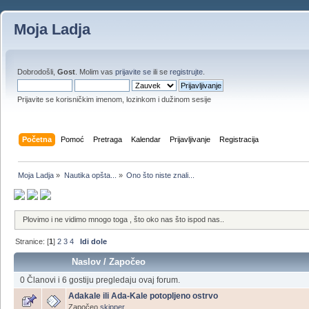
Moja Ladja
Dobrodošli,
Gost
. Molim vas
prijavite se
ili se
registrujte
.
Prijavite se korisničkim imenom, lozinkom i dužinom sesije
Početna
Pomoć
Pretraga
Kalendar
Prijavljivanje
Registracija
Moja Ladja
»
Nautika opšta...
»
Ono što niste znali...
Plovimo i ne vidimo mnogo toga , što oko nas što ispod nas..
Stranice: [
1
]
2
3
4
Idi dole
Naslov
/
Započeo
0 Članovi i 6 gostiju pregledaju ovaj forum.
Adakale ili Ada-Kale potopljeno ostrvo
Započeo
skipper