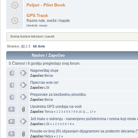
Peljari - Pilot Book
GPS Track
Razne rute, sveže i bajate
Urednik:
mossi
Svima korisni tekstovi i saveti
Stranice: [
1
]
2
3
Idi dole
Naslov
/
Započeo
0 Članovi i 6 gostiju pregledaju ovaj forum.
Nagoveštaj oluje
Započeo
Bećar
Пристан или гат
Započeo
LSI
Preporuke za bezbednu plovidbu
Započeo
Bećar
Upotreba GPS uređaja na vodi
Započeo
Terca
«
1
2
3
4
5
6
7
8
9
10
11
...
17
»
Još malo o sidrenju - namenjeno početnicima i onima koji misle 
Započeo
LSI
«
1
2
3
4
5
6
7
8
»
Froude-ov broj (R) objasnjen dijagramom sa pratecim skicama ("b
Započeo
Nidza
«
1
2
»