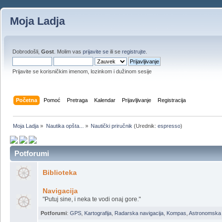
Moja Ladja
Dobrodošli,
Gost
. Molim vas
prijavite se
ili se
registrujte
.
Prijavite se korisničkim imenom, lozinkom i dužinom sesije
Početna
Pomoć
Pretraga
Kalendar
Prijavljivanje
Registracija
Moja Ladja
»
Nautika opšta...
»
Nautički priručnik
(Urednik:
espresso
)
Potforumi
Biblioteka
Navigacija
"Putuj sine, i neka te vodi onaj gore."
Potforumi
:
GPS
,
Kartografija
,
Radarska navigacija
,
Kompas
,
Astronomska 