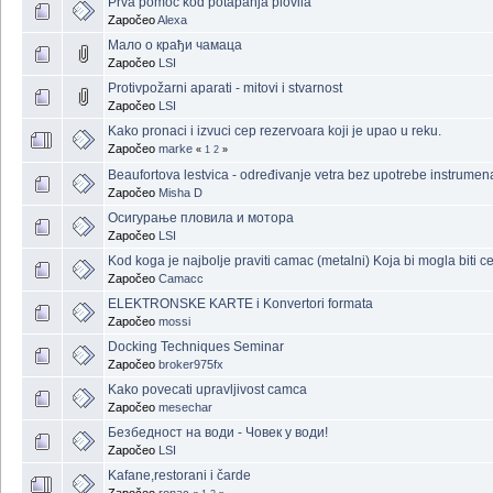
Prva pomoc kod potapanja plovila
Započeo
Alexa
Мало о крађи чамаца
Započeo
LSI
Protivpožarni aparati - mitovi i stvarnost
Započeo
LSI
Kako pronaci i izvuci cep rezervoara koji je upao u reku.
Započeo
marke
«
1
2
»
Beaufortova lestvica - određivanje vetra bez upotrebe instrumen
Započeo
Misha D
Осигурање пловила и мотора
Započeo
LSI
Kod koga je najbolje praviti camac (metalni) Koja bi mogla biti 
Započeo
Camacc
ELEKTRONSKE KARTE i Konvertori formata
Započeo
mossi
Docking Techniques Seminar
Započeo
broker975fx
Kako povecati upravljivost camca
Započeo
mesechar
Безбедност на води - Човек у води!
Započeo
LSI
Kafane,restorani i čarde
Započeo
ronac