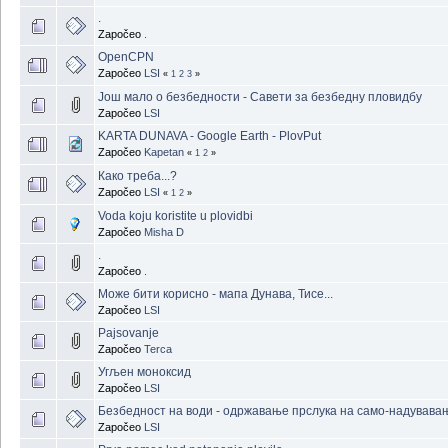
.
Započeo
.
OpenCPN
Započeo
LSI
«
1
2
3
»
Још мало о безбедности - Савети за безбедну пловидбу
Započeo
LSI
KARTA DUNAVA - Google Earth - PlovPut
Započeo
Kapetan
«
1
2
»
Како треба...?
Započeo
LSI
«
1
2
»
Voda koju koristite u plovidbi
Započeo
Misha D
.
Započeo
.
Може бити корисно - мапа Дунава, Тисе...
Započeo
LSI
Pajsovanje
Započeo
Terca
Угљен моноксид
Započeo
LSI
Безбедност на води - одржавање прслука на само-надувава
Započeo
LSI