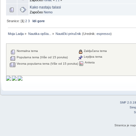
«
1
2
»
Kako nastaju talasi
Započeo
Nemo
Stranice: [
1
]
2
3
Idi gore
Moja Ladja
»
Nautika opšta...
»
Nautički priručnik
(Urednik:
espresso
)
Normalna tema
Zaključana tema
Lepljiva tema
Popularna tema (Više od 15 poruka)
Anketa
Veoma popularna tema (Više od 15 poruka)
SMF 2.0.1
Simp
S
Stranica je nap