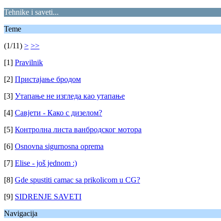
Tehnike i saveti...
Teme
(1/11)
>
>>
[1]
Pravilnik
[2]
Пристајање бродом
[3]
Утапање не изгледа као утапање
[4]
Савјети - Како с дизелом?
[5]
Контролна листа ванбродског мотора
[6]
Osnovna sigurnosna oprema
[7]
Elise - još jednom :)
[8]
Gde spustiti camac sa prikolicom u CG?
[9]
SIDRENJE SAVETI
Navigacija