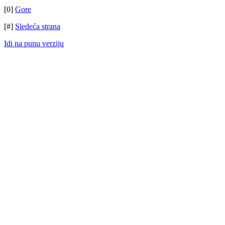
[0]
Gore
[#]
Sledeća strana
Idi na punu verziju