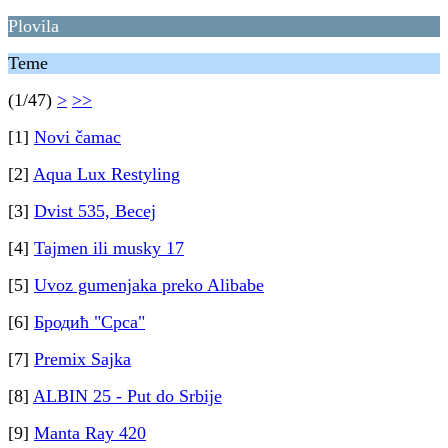
Plovila
Teme
(1/47)
>
>>
[1]
Novi čamac
[2]
Aqua Lux Restyling
[3]
Dvist 535, Becej
[4]
Tajmen ili musky 17
[5]
Uvoz gumenjaka preko Alibabe
[6]
Бродић "Срса"
[7]
Premix Sajka
[8]
ALBIN 25 - Put do Srbije
[9]
Manta Ray 420