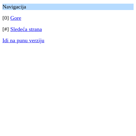
Navigacija
[0]
Gore
[#]
Sledeća strana
Idi na punu verziju