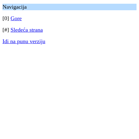
Navigacija
[0]
Gore
[#]
Sledeća strana
Idi na punu verziju