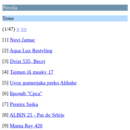
Plovila
Teme
(1/47)
>
>>
[1]
Novi čamac
[2]
Aqua Lux Restyling
[3]
Dvist 535, Becej
[4]
Tajmen ili musky 17
[5]
Uvoz gumenjaka preko Alibabe
[6]
Бродић "Срса"
[7]
Premix Sajka
[8]
ALBIN 25 - Put do Srbije
[9]
Manta Ray 420