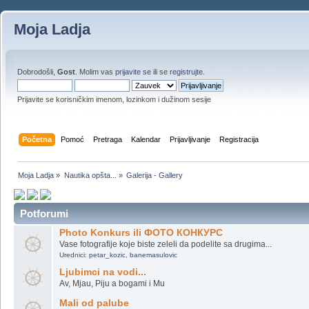
Moja Ladja
Dobrodošli,
Gost
. Molim vas
prijavite se
ili se
registrujte
.
Prijavite se korisničkim imenom, lozinkom i dužinom sesije
Početna
Pomoć
Pretraga
Kalendar
Prijavljivanje
Registracija
Moja Ladja
»
Nautika opšta...
»
Galerija - Gallery
Potforumi
Photo Konkurs ili ФОТО КОНКУРС
Vase fotografije koje biste zeleli da podelite sa drugima...
Urednici:
petar_kozic
,
banemasulovic
Ljubimci na vodi...
Av, Mjau, Piju a bogami i Mu
Mali od palube