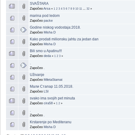
SVAŠTARA
Započeo
Arsa
«
1
2
3
4
5
6
7
8
9
10
11
...
32
»
marina pod ledom
Započeo
packe
Godine niskog vodostaja:2018.
Započeo
Misha D
Kako prodati milionsku jahtu za jedan dan
Započeo
Misha D
Bili smo u Apatinu!!!
Započeo
deda
«
1
2
3
»
.
Započeo
.
Uživanje
Započeo
MiletaStamat
Мали Стапар 11.05.2018.
Započeo
LSI
svako ima svojih pet minuta
Započeo
cira58
«
1
2
»
.
Započeo
.
Krstarenje po Mediteranu
Započeo
Misha D