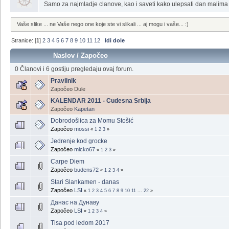
Samo za najmladje clanove, kao i saveti kako ulepsati dan malima
Vaše slike ... ne Vaše nego one koje ste vi slikali ... aj mogu i vaše... :)
Stranice: [
1
]
2
3
4
5
6
7
8
9
10
11
12
Idi dole
Naslov
/
Započeo
0 Članovi i 6 gostiju pregledaju ovaj forum.
Pravilnik
Započeo Dule
KALENDAR 2011 - Cudesna Srbija
Započeo
Kapetan
Dobrodošlica za Momu Stošić
Započeo
mossi
«
1
2
3
»
Jedrenje kod grocke
Započeo
micko67
«
1
2
3
»
Carpe Diem
Započeo
budens72
«
1
2
3
4
»
Stari Slankamen - danas
Započeo
LSI
«
1
2
3
4
5
6
7
8
9
10
11
...
22
»
Данас на Дунаву
Započeo
LSI
«
1
2
3
4
»
Tisa pod ledom 2017