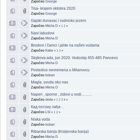
Započeo
George
Tisa- krajem oktobra 2020
Započeo
George
Gajski dunavac i rudnicko jezero
Započeo
Misha D
«
1
2
»
Nasi labudovi
Započeo
Misha D
Brodovi / čamci / jahte na našim vodama
Započeo
Kabe
«
1
2
»
Stojkova ada, jun 2020. Vodostaj 455-485 Pancevo
Započeo
Misha D
Posledice nevremena u Milanovcu
Započeo
boban
Magla, svuda oko nas
Započeo
Misha D
Naperi , sporne , zidovi u vodi...........
Započeo
deda
«
1
2
3
4
»
Кад потону лађе...
Započeo
LSI
«
1
2
»
Niska voda
Započeo
boban
Ribarska banja (Kraljevska banja)
Započeo
Misha D