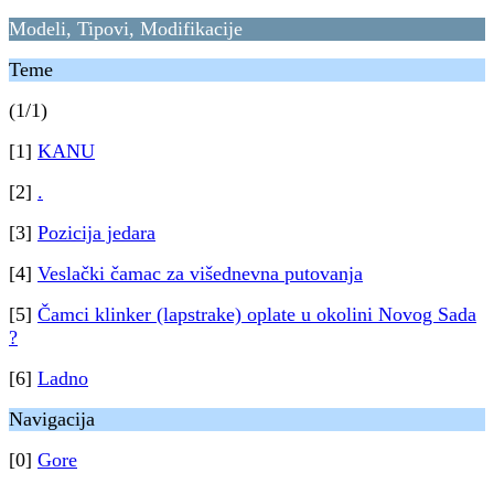
Modeli, Tipovi, Modifikacije
Teme
(1/1)
[1]
KANU
[2]
.
[3]
Pozicija jedara
[4]
Veslački čamac za višednevna putovanja
[5]
Čamci klinker (lapstrake) oplate u okolini Novog Sada
?
[6]
Ladno
Navigacija
[0]
Gore