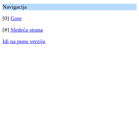
Navigacija
[0]
Gore
[#]
Sledeća strana
Idi na punu verziju