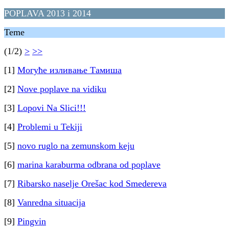
POPLAVA 2013 i 2014
Teme
(1/2)
>
>>
[1]
Могуће изливање Тамиша
[2]
Nove poplave na vidiku
[3]
Lopovi Na Slici!!!
[4]
Problemi u Tekiji
[5]
novo ruglo na zemunskom keju
[6]
marina karaburma odbrana od poplave
[7]
Ribarsko naselje Orešac kod Smedereva
[8]
Vanredna situacija
[9]
Pingvin